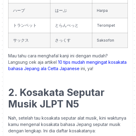
ハープ
はーぷ
Harpa
トランペット
とらんぺっと
Terompet
サックス
さっくす
Saksofon
Mau tahu cara menghafal kanji ini dengan mudah?
Langsung cek aja artikel
10 tips mudah mengingat kosakata
bahasa Jepang ala Cetta Japanese
ini, ya!
2. Kosakata Seputar
Musik JLPT N5
Nah, setelah tau kosakata seputar alat musik, kini waktunya
kamu mengenal kosakata bahasa Jepang seputar musik
dengan lengkap. Ini dia daftar kosakatanya: