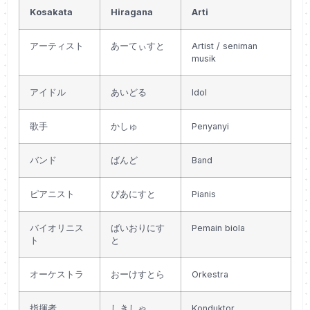
Kosakata
Hiragana
Arti
アーティスト
あーてぃすと
Artist / seniman
musik
アイドル
あいどる
Idol
歌手
かしゅ
Penyanyi
バンド
ばんど
Band
ピアニスト
ぴあにすと
Pianis
バイオリニス
ばいおりにす
Pemain biola
ト
と
オーケストラ
おーけすとら
Orkestra
指揮者
しきしゃ
Konduktor