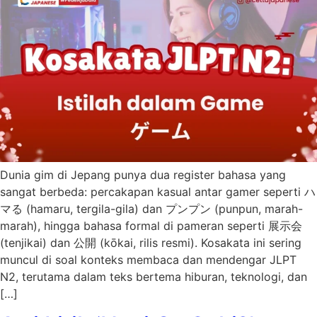
Dunia gim di Jepang punya dua register bahasa yang
sangat berbeda: percakapan kasual antar gamer seperti ハ
マる (hamaru, tergila-gila) dan プンプン (punpun, marah-
marah), hingga bahasa formal di pameran seperti 展示会
(tenjikai) dan 公開 (kōkai, rilis resmi). Kosakata ini sering
muncul di soal konteks membaca dan mendengar JLPT
N2, terutama dalam teks bertema hiburan, teknologi, dan
[…]