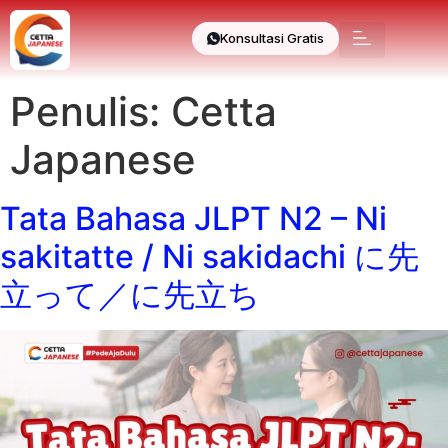
Konsultasi Gratis
Penulis:
Cetta
Japanese
Tata Bahasa JLPT N2 – Ni
sakitatte / Ni sakidachi に先
立って／に先立ち