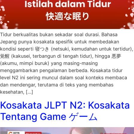
Tidur berkualitas bukan sekadar soal durasi. Bahasa
Jepang punya kosakata spesifik untuk membedakan
kondisi seperti 寝つき (netsuki, kemudahan untuk tertidur),
覚醒 (kakusei, terbangun di tengah tidur), hingga 悪夢
(akumu, mimpi buruk) yang masing-masing
menggambarkan pengalaman berbeda. Kosakata tidur
level N2 ini sering muncul dalam soal konteks membaca
dan mendengar, terutama di teks yang membahas
kesehatan, […]
Kosakata JLPT N2: Kosakata
Tentang Game ゲーム