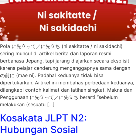
Pola に先立って／に先立ち (ni sakitatte / ni sakidachi)
sering muncul di artikel berita dan laporan resmi
berbahasa Jepang, tapi jarang diajarkan secara eksplisit
karena pelajar cenderung menganggapnya sama dengan
の前に (mae ni). Padahal keduanya tidak bisa
dipertukarkan. Artikel ini membahas perbedaan keduanya,
dilengkapi contoh kalimat dan latihan singkat. Makna dan
Penggunaan に先立って／に先立ち berarti “sebelum
melakukan (sesuatu […]
Kosakata JLPT N2:
Hubungan Sosial