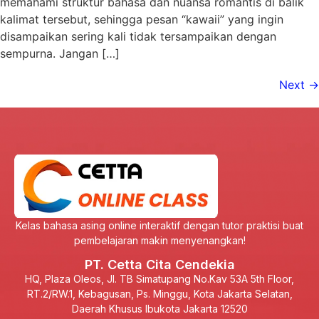
memahami struktur bahasa dan nuansa romantis di balik
kalimat tersebut, sehingga pesan “kawaii” yang ingin
disampaikan sering kali tidak tersampaikan dengan
sempurna. Jangan […]
Next
→
Kelas bahasa asing online interaktif dengan tutor praktisi buat
pembelajaran makin menyenangkan!
PT. Cetta Cita Cendekia
HQ, Plaza Oleos, Jl. TB Simatupang No.Kav 53A 5th Floor,
RT.2/RW.1, Kebagusan, Ps. Minggu, Kota Jakarta Selatan,
Daerah Khusus Ibukota Jakarta 12520