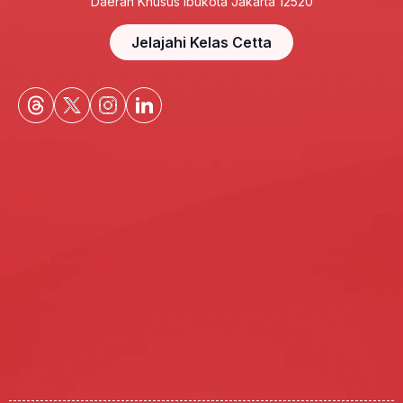
Daerah Khusus Ibukota Jakarta 12520
Jelajahi Kelas Cetta