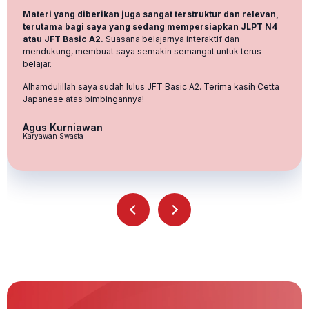
kelas kaiwa buat nambal dan cobalah cetta.
Ternyata kelasnya
fun banget!! senseinya bisa membuat suasana kelas yang
nyaman dan buat kita ga takut untuk langsung ceplas ceplos
ngomong
, pokonya udah jadi ii omoide ni natta deh
pokonya!!
Sukses terus Cetta!!
Nolland Zidane Tamar D.
Engineer