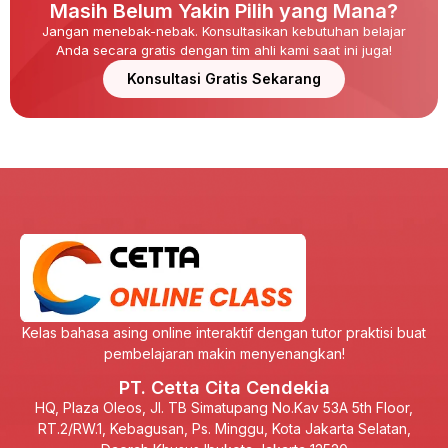
Masih Belum Yakin Pilih yang Mana?
Jangan menebak-nebak. Konsultasikan kebutuhan belajar
Anda secara gratis dengan tim ahli kami saat ini juga!
Konsultasi Gratis Sekarang
Kelas bahasa asing online interaktif dengan tutor praktisi buat
pembelajaran makin menyenangkan!
PT. Cetta Cita Cendekia
HQ, Plaza Oleos, Jl. TB Simatupang No.Kav 53A 5th Floor,
RT.2/RW.1, Kebagusan, Ps. Minggu, Kota Jakarta Selatan,