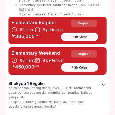
8 pertemuan/ sesi. 1 level = 4 sesi (4 bulan)
Elementary weekend, sabtu dan minggu, pukul 09.30-
10.50 WIB.
8 pertemuan/ sesi. 1 level = 4 sesi (4 bulan)
Elementary Reguler
Reguler
80 menit
8 pertemuan
385,000
Rp
/sesi
Pilih Kelas
Elementary Weekend
Reguler
80 menit
8 pertemuan
450,000
Rp
/sesi
Pilih Kelas
Shokyuu 1 Reguler
Kelas bahasa Jepang dasar, level JLPT N5. Memahami
dasar bahasa Jepang dan membangun pondasi bahasa
yang kuat.
Belajar partikel & grammar N5, kanji N5, dan latihan
speaking yang sangat interaktif