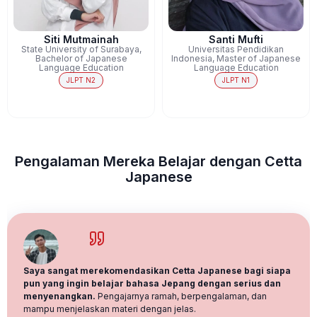
Santi Mufti
Fauzia Azizah Kusuma
Universitas Pendidikan
Medical Doctor Professional
Indonesia, Master of Japanese
Program, Sriwijaya University
Language Education
JLPT N1
JLPT N1
Pengalaman Mereka Belajar dengan Cetta
Japanese
Sebelum mengikuti kelas ini, aku masih suka takut salah kalau
ngomong sama masih terbata-bata. Apalagi, sebagai kenshuusei
sendirian di Jepang dengan scope pekerjaan yang banyak
terlibat urusan profesional (meeting, dsb). Akhirnya coba cari