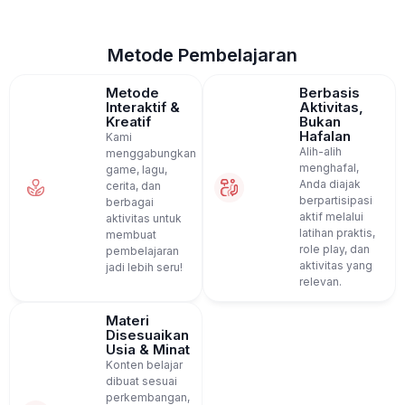
Metode Pembelajaran
Metode
Berbasis
Interaktif &
Aktivitas,
Kreatif
Bukan
Hafalan
Kami
Alih-alih
menggabungkan
menghafal,
game, lagu,
Anda diajak
cerita, dan
berpartisipasi
berbagai
aktif melalui
aktivitas untuk
latihan praktis,
membuat
role play, dan
pembelajaran
aktivitas yang
jadi lebih seru!
relevan.
Materi
Disesuaikan
Usia & Minat
Konten belajar
dibuat sesuai
perkembangan,