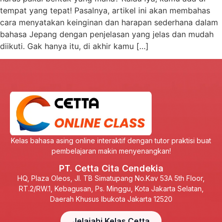
tempat yang tepat! Pasalnya, artikel ini akan membahas
cara menyatakan keinginan dan harapan sederhana dalam
bahasa Jepang dengan penjelasan yang jelas dan mudah
diikuti. Gak hanya itu, di akhir kamu […]
Kelas bahasa asing online interaktif dengan tutor praktisi buat
pembelajaran makin menyenangkan!
PT. Cetta Cita Cendekia
HQ, Plaza Oleos, Jl. TB Simatupang No.Kav 53A 5th Floor,
RT.2/RW.1, Kebagusan, Ps. Minggu, Kota Jakarta Selatan,
Daerah Khusus Ibukota Jakarta 12520
Jelajahi Kelas Cetta