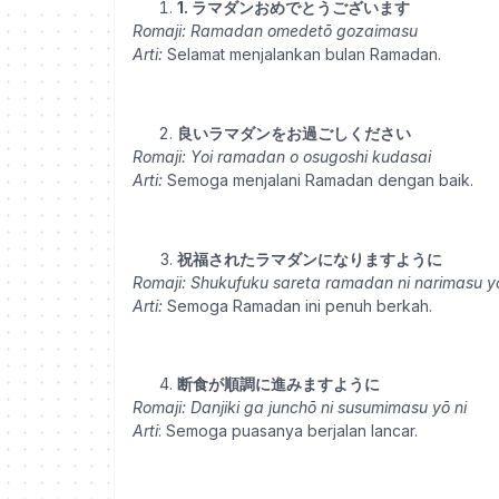
1
. ラマダンおめでとうございます
Romaji:
Ramadan omedetō gozaimasu
Arti:
Selamat menjalankan bulan Ramadan.
良いラマダンをお過ごしください
Romaji:
Yoi ramadan o osugoshi kudasai
Arti:
Semoga menjalani Ramadan dengan baik.
祝福されたラマダンになりますように
Romaji:
Shukufuku sareta ramadan ni narimasu yō
Arti:
Semoga Ramadan ini penuh berkah.
断食が順調に進みますように
Romaji: Danjiki ga junchō ni susumimasu yō ni
Arti
: Semoga puasanya berjalan lancar.