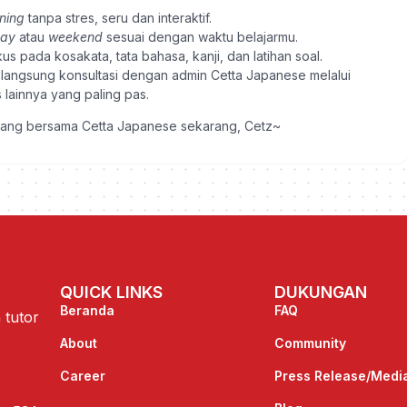
rning
tanpa stres, seru dan interaktif.
day
atau
weekend
sesuai dengan waktu belajarmu.
 pada kosakata, tata bahasa, kanji, dan latihan soal.
a langsung konsultasi dengan admin Cetta Japanese melalui
lainnya yang paling pas.
epang bersama Cetta Japanese sekarang, Cetz~
QUICK LINKS
DUKUNGAN
Beranda
FAQ
 tutor
About
Community
Career
Press Release/Medi