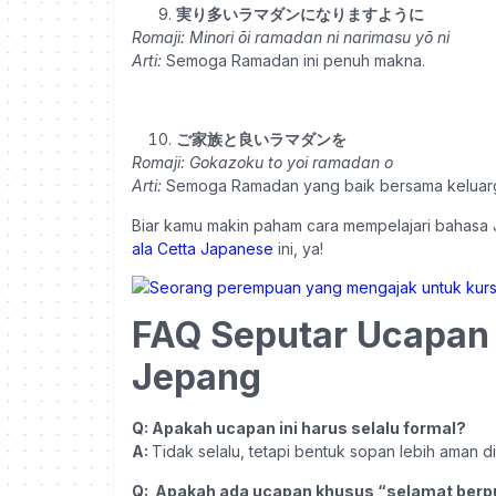
実り多いラマダンになりますように
Romaji:
Minori ōi ramadan ni narimasu yō ni
Arti:
Semoga Ramadan ini penuh makna.
ご家族と良いラマダンを
Romaji:
Gokazoku to yoi ramadan o
Arti:
Semoga Ramadan yang baik bersama keluar
Biar kamu makin paham cara mempelajari bahasa 
ala Cetta Japanese
ini, ya!
FAQ Seputar Ucapan
Jepang
Q: Apakah ucapan ini harus selalu formal?
A:
Tidak selalu, tetapi bentuk sopan lebih aman di
Q: Apakah ada ucapan khusus “selamat ber