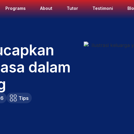
Programs
About
Tutor
Testimoni
Bl
ucapkan
uasa dalam
g
26
Tips