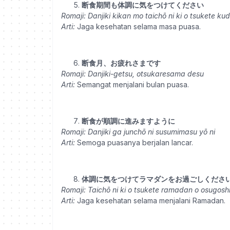
断食期間も体調に気をつけてください
Romaji:
Danjiki kikan mo taichō ni ki o tsukete ku
Arti:
Jaga kesehatan selama masa puasa.
断食月、お疲れさまです
Romaji:
Danjiki-getsu, otsukaresama desu
Arti:
Semangat menjalani bulan puasa.
断食が順調に進みますように
Romaji:
Danjiki ga junchō ni susumimasu yō ni
Arti:
Semoga puasanya berjalan lancar.
体調に気をつけてラマダンをお過ごしくださ
Romaji:
Taichō ni ki o tsukete ramadan o osugosh
Arti:
Jaga kesehatan selama menjalani Ramadan.