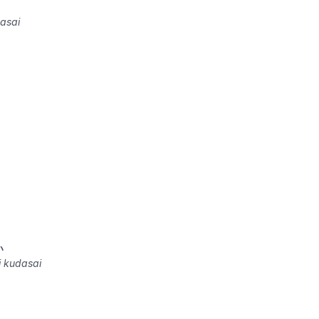
dasai
い
i kudasai