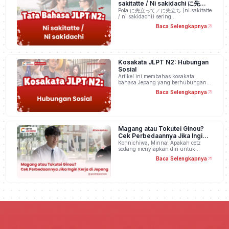
sakitatte / Ni sakidachi に先立っ
て／に先立ち
Pola に先立って／に先立ち (ni sakitatte
/ ni sakidachi) sering…
Baca Selengkapnya
Kosakata JLPT N2: Hubungan
Sosial
Artikel ini membahas kosakata
bahasa Jepang yang berhubungan…
Baca Selengkapnya
Magang atau Tokutei Ginou?
Cek Perbedaannya Jika Ingin
Kerja di Jepang
Konnichiwa, Minna! Apakah cetz
sedang menyiapkan diri untuk…
Baca Selengkapnya