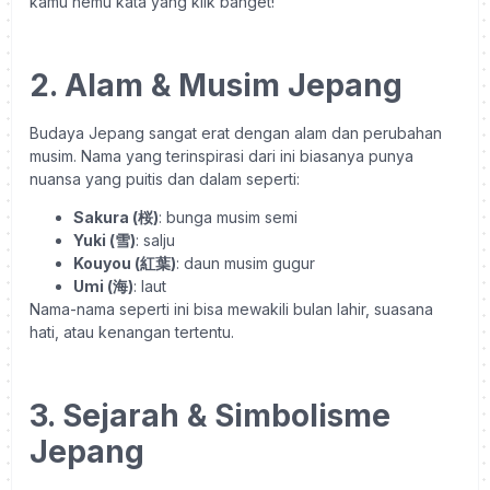
kamu nemu kata yang klik banget!
2. Alam & Musim Jepang
Budaya Jepang sangat erat dengan alam dan perubahan
musim. Nama yang terinspirasi dari ini biasanya punya
nuansa yang puitis dan dalam seperti:
Sakura (桜)
: bunga musim semi
Yuki (雪)
: salju
Kouyou (紅葉)
: daun musim gugur
Umi (海)
: laut
Nama-nama seperti ini bisa mewakili bulan lahir, suasana
hati, atau kenangan tertentu.
3. Sejarah & Simbolisme
Jepang