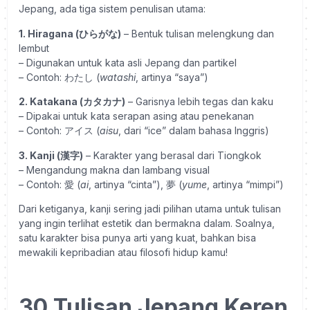
Jepang, ada tiga sistem penulisan utama:
1. Hiragana (ひらがな)
– Bentuk tulisan melengkung dan
lembut
– Digunakan untuk kata asli Jepang dan partikel
– Contoh: わたし (
watashi
, artinya “saya”)
2. Katakana (カタカナ)
– Garisnya lebih tegas dan kaku
– Dipakai untuk kata serapan asing atau penekanan
– Contoh: アイス (
aisu
, dari “ice” dalam bahasa Inggris)
3. Kanji (漢字)
– Karakter yang berasal dari Tiongkok
– Mengandung makna dan lambang visual
– Contoh: 愛 (
ai
, artinya “cinta”), 夢 (
yume
, artinya “mimpi”)
Dari ketiganya, kanji sering jadi pilihan utama untuk tulisan
yang ingin terlihat estetik dan bermakna dalam. Soalnya,
satu karakter bisa punya arti yang kuat, bahkan bisa
mewakili kepribadian atau filosofi hidup kamu!
30 Tulisan Jepang Keren