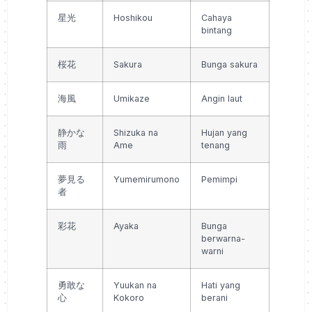
星光
Hoshikou
Cahaya
bintang
桜花
Sakura
Bunga sakura
海風
Umikaze
Angin laut
静かな
Shizuka na
Hujan yang
雨
Ame
tenang
夢見る
Yumemirumono
Pemimpi
者
彩花
Ayaka
Bunga
berwarna-
warni
勇敢な
Yuukan na
Hati yang
心
Kokoro
berani