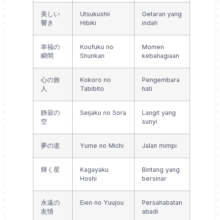
美しい
Utsukushii
Getaran yang
響き
Hibiki
indah
幸福の
Koufuku no
Momen
瞬間
Shunkan
kebahagiaan
心の旅
Kokoro no
Pengembara
人
Tabibito
hati
静寂の
Seijaku no Sora
Langit yang
空
sunyi
夢の道
Yume no Michi
Jalan mimpi
輝く星
Kagayaku
Bintang yang
Hoshi
bersinar
永遠の
Eien no Yuujou
Persahabatan
友情
abadi