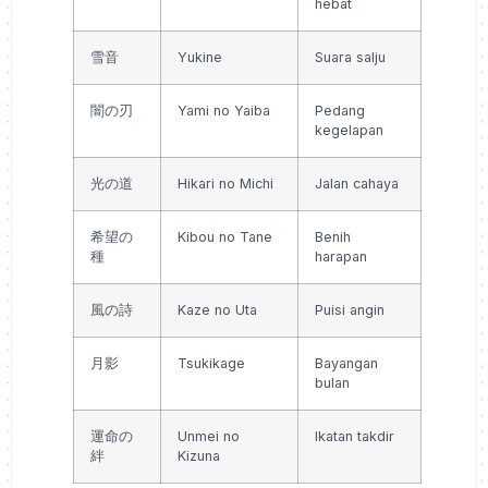
hebat
雪音
Yukine
Suara salju
闇の刃
Yami no Yaiba
Pedang
kegelapan
光の道
Hikari no Michi
Jalan cahaya
希望の
Kibou no Tane
Benih
種
harapan
風の詩
Kaze no Uta
Puisi angin
月影
Tsukikage
Bayangan
bulan
運命の
Unmei no
Ikatan takdir
絆
Kizuna