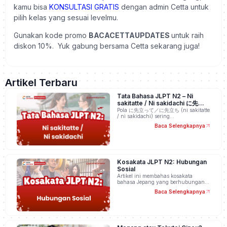
kamu bisa
KONSULTASI GRATIS
dengan admin Cetta untuk
pilih kelas yang sesuai levelmu.
Gunakan kode promo
BACACETTAUPDATES
untuk raih
diskon 10%. Yuk gabung bersama Cetta sekarang juga!
Artikel Terbaru
Tata Bahasa JLPT N2 – Ni
sakitatte / Ni sakidachi に先立っ
て／に先立ち
Pola に先立って／に先立ち (ni sakitatte
/ ni sakidachi) sering…
Baca Selengkapnya
Kosakata JLPT N2: Hubungan
Sosial
Artikel ini membahas kosakata
bahasa Jepang yang berhubungan…
Baca Selengkapnya