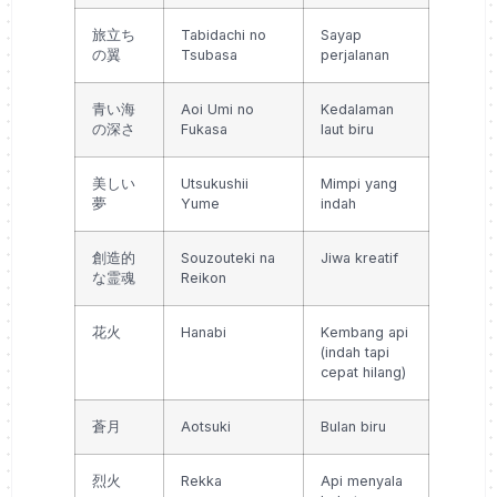
旅立ち
Tabidachi no
Sayap
の翼
Tsubasa
perjalanan
青い海
Aoi Umi no
Kedalaman
の深さ
Fukasa
laut biru
美しい
Utsukushii
Mimpi yang
夢
Yume
indah
創造的
Souzouteki na
Jiwa kreatif
な霊魂
Reikon
花火
Hanabi
Kembang api
(indah tapi
cepat hilang)
蒼月
Aotsuki
Bulan biru
烈火
Rekka
Api menyala