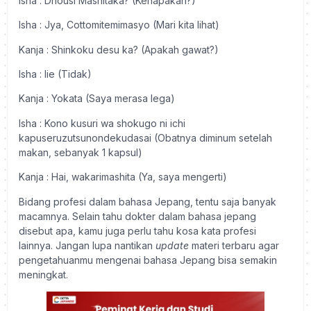
Isha
: Dhousi Mashitaka? (Kenapakah?)
Isha
: Jya, Cottomitemimasyo (Mari kita lihat)
Kanja
: Shinkoku desu ka? (Apakah gawat?)
Isha
: lie (Tidak)
Kanja
: Yokata (Saya merasa lega)
Isha
: Kono kusuri wa shokugo ni ichi
kapuseruzutsunondekudasai (Obatnya diminum setelah
makan, sebanyak 1 kapsul)
Kanja
: Hai, wakarimashita (Ya, saya mengerti)
Bidang profesi dalam bahasa Jepang, tentu saja banyak
macamnya. Selain tahu dokter dalam bahasa jepang
disebut apa, kamu juga perlu tahu kosa kata profesi
lainnya. Jangan lupa nantikan
update
materi terbaru agar
pengetahuanmu mengenai bahasa Jepang bisa semakin
meningkat.