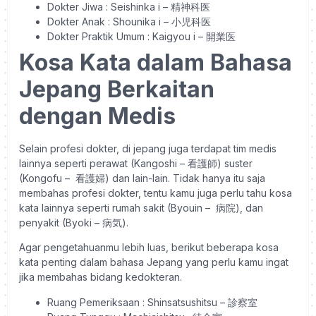
Dokter Jiwa
: Seishinka i –
精神科医
Dokter Anak
: Shounika i –
小児科医
Dokter Praktik Umum
: Kaigyou i –
開業医
Kosa Kata dalam Bahasa
Jepang Berkaitan
dengan Medis
Selain profesi dokter, di jepang juga terdapat tim medis
lainnya seperti perawat (Kangoshi –
看護師)
suster
(Kongofu –
看護婦
) dan lain-lain. Tidak hanya itu saja
membahas profesi dokter, tentu kamu juga perlu tahu kosa
kata lainnya seperti rumah sakit (Byouin – 病院), dan
penyakit (Byoki – 病気).
Agar pengetahuanmu lebih luas, berikut beberapa kosa
kata penting dalam bahasa Jepang yang perlu kamu ingat
jika membahas bidang kedokteran.
Ruang Pemeriksaan
: Shinsatsushitsu
–
診察室