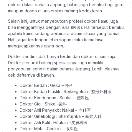
dokter dalam bahasa Jepang, hal ini juga berlaku bagi guru
maupun dosen di universitas bidang kedokteran
Selain ishi, untuk menyebutkan profesi dokter kamu juga
bisa menggantinya dengan isha (
医者
). Hal tersebut berlaku
apabila kamu sedang berbicara dalam situasi yang formal.
Nah, agar terdengar lebih sopan maka kamu bisa
mengucapkannya
oisha-san
.
Dokter sendiri tidak hanya terdiri dari dokter umum saja.
Dokter menurut bidang spesialisnya juga memiliki
penyebutan sendiri dalam bahasa Jepang. Lebih jelasnya
cek daftarnya di bawah.
Dokter Bedah
: Geka –
外科
Dokter Bedah Plastik
: Seikeigeka i –
整形外科医
Dokter Kandungan
: Sanka i –
産科医
Dokter Gigi
: Shika –
歯科
Dokter Ahli Penyakit
: Naikai –
内科医
Dokter Ginekologi
: Shanfujinka –
産婦人科
Dokter Ahli Kulit
: Hifuka i –
皮膚科医
Dokter Mata
: Ganka i –
眼科医