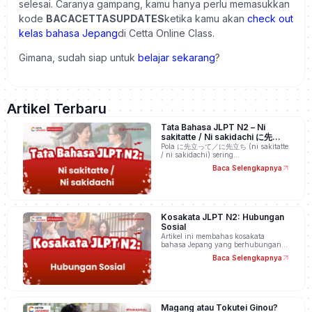
selesai. Caranya gampang, kamu hanya perlu memasukkan
kode
BACACETTASUPDATES
ketika kamu akan
check out
kelas bahasa Jepang
di Cetta Online Class.
Gimana, sudah siap untuk
belajar sekarang
?
Artikel Terbaru
Tata Bahasa JLPT N2 – Ni
sakitatte / Ni sakidachi に先立っ
て／に先立ち
Pola に先立って／に先立ち (ni sakitatte
/ ni sakidachi) sering…
Baca Selengkapnya
Kosakata JLPT N2: Hubungan
Sosial
Artikel ini membahas kosakata
bahasa Jepang yang berhubungan…
Baca Selengkapnya
Magang atau Tokutei Ginou?