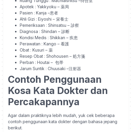
Ruang Tunggu
: Machiaishitsu –
待合室
Apotek
: Yakkyoku –
薬局
Pasien
: Kanja –
患者
Ahli Gizi
: Eiyoshi – 栄養士
Pemeriksaan
: Shinsatsu –
診察
Diagnosa
: Shindan – 診断
Kondisi Medis
: Shikkan – 疾患
Perawatan
: Kango – 看護
Obat
: Kusuri –
薬
Resep Obat
: Shohousen –
処方箋
Perban
: Houtai –
包帯
Jarum Suntik
: Chuusaki –
注射器
Contoh Penggunaan
Kosa Kata Dokter dan
Percakapannya
Agar dalam praktiknya lebih mudah, yuk cek beberapa
contoh penggunaan kata dokter dengan bahasa jepang
berikut.