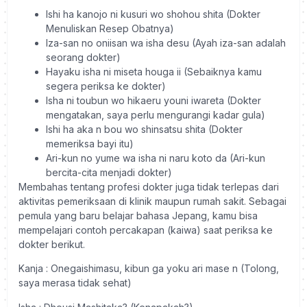
Ishi ha kanojo ni kusuri wo shohou shita (Dokter
Menuliskan Resep Obatnya)
Iza-san no oniisan wa isha desu (Ayah iza-san adalah
seorang dokter)
Hayaku isha ni miseta houga ii (Sebaiknya kamu
segera periksa ke dokter)
Isha ni toubun wo hikaeru youni iwareta (Dokter
mengatakan, saya perlu mengurangi kadar gula)
Ishi ha aka n bou wo shinsatsu shita (Dokter
memeriksa bayi itu)
Ari-kun no yume wa isha ni naru koto da (Ari-kun
bercita-cita menjadi dokter)
Membahas tentang profesi dokter juga tidak terlepas dari
aktivitas pemeriksaan di klinik maupun rumah sakit. Sebagai
pemula yang baru belajar bahasa Jepang, kamu bisa
mempelajari contoh percakapan (kaiwa) saat periksa ke
dokter berikut.
Kanja
: Onegaishimasu, kibun ga yoku ari mase n (Tolong,
saya merasa tidak sehat)