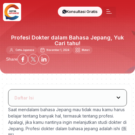
Konsultasi Gratis
Profesi Dokter dalam Bahasa Jepang, Yuk
Cari tahu!
Cetta Japanese
November 1, 2024
Materi
Share
Daftar Isi
Saat mendalami
bahasa Jepang mau tidak mau kamu harus
belajar tentang banyak hal, termasuk tentang profesi.
Apalagi, jika kamu nantinya ingin melanjutkan studi dokter di
Jepang. Profesi dokter dalam bahasa jepang adalah ishi (
医
師
).