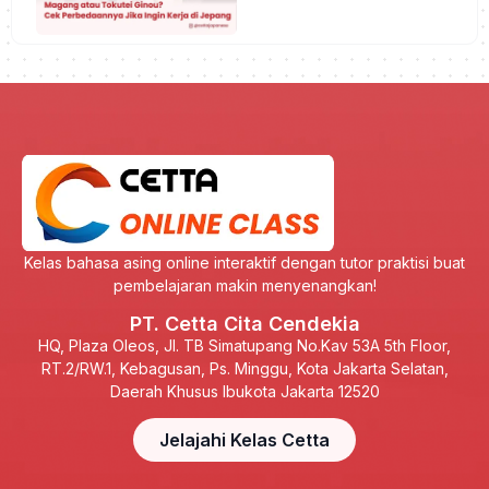
Kelas bahasa asing online interaktif dengan tutor praktisi buat
pembelajaran makin menyenangkan!
PT. Cetta Cita Cendekia
HQ, Plaza Oleos, Jl. TB Simatupang No.Kav 53A 5th Floor,
RT.2/RW.1, Kebagusan, Ps. Minggu, Kota Jakarta Selatan,
Daerah Khusus Ibukota Jakarta 12520
Jelajahi Kelas Cetta