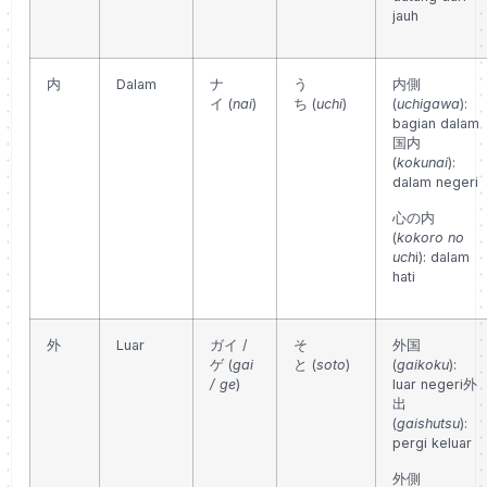
jauh
内
Dalam
ナ
う
内側
イ
(
nai
)
ち
(
uchi
)
(
uchigawa
):
bagian dalam
国内
(
kokunai
):
dalam negeri
心の内
(
kokoro no
uch
i): dalam
hati
外
Luar
ガイ /
そ
外国
ゲ
(
gai
と
(
soto
)
(
gaikoku
):
/ ge
)
luar negeri
外
出
(
gaishutsu
):
pergi keluar
外側