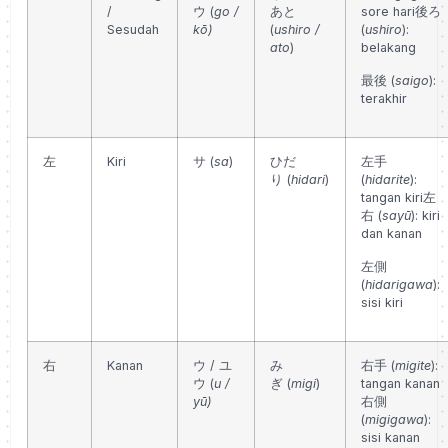
/
ウ
(
go /
あと
sore hari
後ろ
Sesudah
kō)
(
ushiro /
(
ushiro
):
ato
)
belakang
最後 (
saigo
):
terakhir
左
Kiri
サ
(
sa
)
ひだ
左手
り
(
hidari
)
(
hidarite
):
tangan kiri
左
右 (
sayū
): kiri
dan kanan
左側
(
hidarigawa
):
sisi kiri
右
Kanan
ウ / ユ
み
右手 (
migite
):
ウ
(
u /
ぎ
(
migi
)
tangan kanan
yū)
右側
(
migigawa
):
sisi kanan