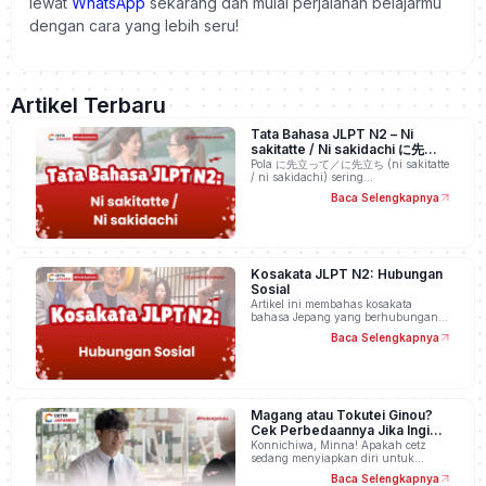
lewat
WhatsApp
sekarang dan mulai perjalanan belajarmu
dengan cara yang lebih seru!
Artikel Terbaru
Tata Bahasa JLPT N2 – Ni
sakitatte / Ni sakidachi に先立っ
て／に先立ち
Pola に先立って／に先立ち (ni sakitatte
/ ni sakidachi) sering…
Baca Selengkapnya
Kosakata JLPT N2: Hubungan
Sosial
Artikel ini membahas kosakata
bahasa Jepang yang berhubungan…
Baca Selengkapnya
Magang atau Tokutei Ginou?
Cek Perbedaannya Jika Ingin
Kerja di Jepang
Konnichiwa, Minna! Apakah cetz
sedang menyiapkan diri untuk…
Baca Selengkapnya