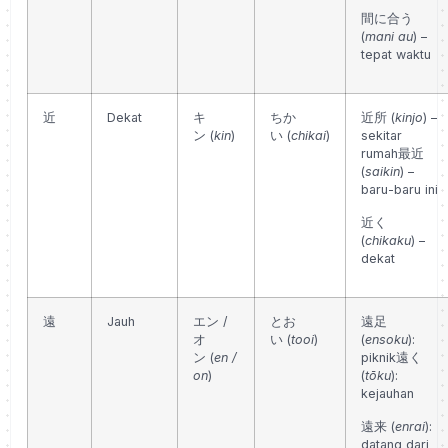
間に合う
(
mani au
) –
tepat waktu
近
Dekat
キ
ちか
近所 (
kinjo
) –
ン
(
kin
)
い
(
chikai
)
sekitar
rumah
最近
(
saikin
) –
baru-baru ini
近く
(
chikaku
) –
dekat
遠
Jauh
エン /
とお
遠足
オ
い
(
tooi
)
(
ensoku
):
ン
(
en /
piknik
遠く
on
)
(
tōku
):
kejauhan
遠来 (
enrai
):
datang dari