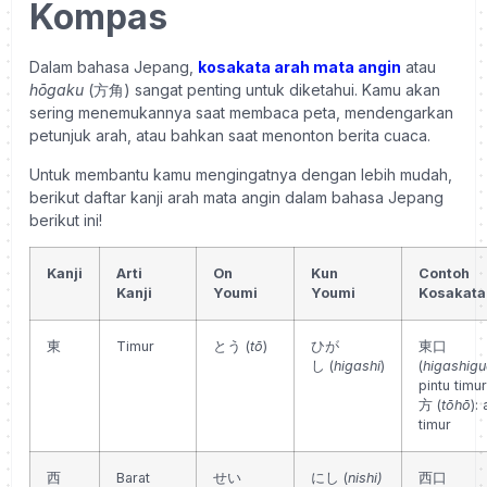
Kompas
Dalam bahasa Jepang,
kosakata arah mata angin
atau
hōgaku
(方角) sangat penting untuk diketahui. Kamu akan
sering menemukannya saat membaca peta, mendengarkan
petunjuk arah, atau bahkan saat menonton berita cuaca.
Untuk membantu kamu mengingatnya dengan lebih mudah,
berikut daftar kanji arah mata angin dalam bahasa Jepang
berikut ini!
Kanji
Arti
On
Kun
Contoh
Kanji
Youmi
Youmi
Kosakata
東
Timur
とう
(
tō
)
ひが
東口
し
(
higashi
)
(
higashigu
pintu timur
方 (
tōhō
):
timur
西
Barat
せい
にし
(
nishi)
西口