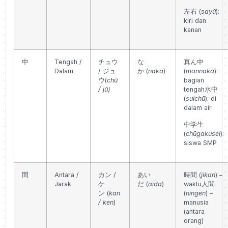
左右 (
sayū
):
kiri dan
kanan
中
Tengah /
チュウ
な
真ん中
Dalam
/ ジュ
か
(
naka
)
(
mannaka
):
ウ
(
chū
bagian
/ jū)
tengah
水中
(
suichū
): di
dalam air
中学生
(
chūgakusei
):
siswa SMP
間
Antara /
カン /
あい
時間 (
jikan
) –
Jarak
ケ
だ
(
aida
)
waktu
人間
ン
(
kan
(
ningen
) –
/ ken
)
manusia
(antara
orang)