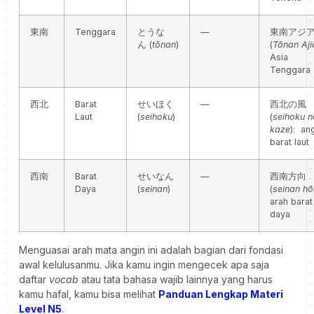
東南
Tenggara
とうな
—
東南アジ
ん
(
tōnan
)
(
Tōnan Aji
Asia
Tenggara
西北
Barat
せいほく
—
西北の風
Laut
(
seihoku
)
(
seihoku n
kaze
): an
barat laut
西南
Barat
せいなん
—
西南方向
Daya
(
seinan
)
(
seinan h
arah barat
daya
Menguasai arah mata angin ini adalah bagian dari fondasi
awal kelulusanmu. Jika kamu ingin mengecek apa saja
daftar
vocab
atau tata bahasa wajib lainnya yang harus
kamu hafal, kamu bisa melihat
Panduan Lengkap Materi
Level N5
.