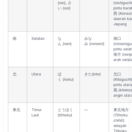
(sei), さ
(
nishiguchi
い (
sai
)
pintu bara
西 (
Kansai
daerah ba
Jepang
南
Selatan
な
みな
南口
ん
(
nan
)
み
(
minami
)
(
minamigu
pintu sela
南方 (
nan
arah selat
北
Utara
ほ
きた
(
kita
)
北口
く
(
hoku
)
(
Kitaguchi
)
pintu utara
風 (
kitaka
angin utar
東北
Timur
とうほく
—
東北地方
Laut
(
tōhoku
)
(
Tōhoku
chihō
):
wilayah
Tōhoku