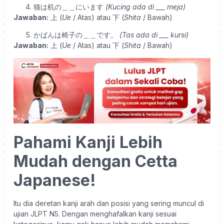
猫は机の＿＿にいます
(Kucing ada di ___ meja)
Jawaban:
上 (
Ue
/ Atas) atau 下 (
Shita
/ Bawah)
かばんは椅子の＿＿です。
(Tas ada di ___ kursi)
Jawaban:
上 (
Ue
/ Atas) atau 下 (
Shita
/ Bawah)
Pahami Kanji Lebih
Mudah dengan Cetta
Japanese!
Itu dia deretan kanji arah dan posisi yang sering muncul di
ujian JLPT N5. Dengan menghafalkan kanji sesuai