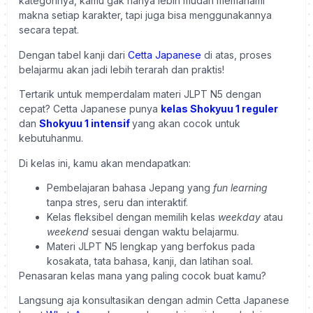
kategorinya, kamu gak hanya lebih mudah memahami
makna setiap karakter, tapi juga bisa menggunakannya
secara tepat.
Dengan tabel kanji dari
Cetta Japanese
di atas, proses
belajarmu akan jadi lebih terarah dan praktis!
Tertarik untuk memperdalam materi JLPT N5 dengan
cepat? Cetta Japanese punya
kelas Shokyuu 1 reguler
dan
Shokyuu 1 intensif
yang akan cocok untuk
kebutuhanmu.
Di kelas ini, kamu akan mendapatkan:
Pembelajaran bahasa Jepang yang
fun learning
tanpa stres, seru dan interaktif.
Kelas fleksibel dengan memilih kelas
weekday
atau
weekend
sesuai dengan waktu belajarmu.
Materi JLPT N5 lengkap yang berfokus pada
kosakata, tata bahasa, kanji, dan latihan soal.
Penasaran kelas mana yang paling cocok buat kamu?
Langsung aja konsultasikan dengan admin Cetta Japanese