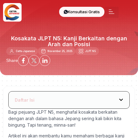
Konsultasi Gratis
Kosakata JLPT N5: Kanji Berkaitan dengan
Arah dan Posisi
Cetta Japanese
November 25, 2025
JLPT N5
Share
Daftar Isi
Bagi pejuang JLPT N5, menghafal kosakata berkaitan
dengan arah dalam bahasa Jepang sering kali bikin kita
bingung. Tapi tenang, minna-san!
Artikel ini akan membantu kamu memahami berbagai kanji