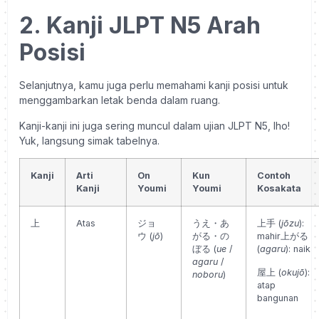
2. Kanji JLPT N5 Arah
Posisi
Selanjutnya, kamu juga perlu memahami kanji posisi untuk
menggambarkan letak benda dalam ruang.
Kanji-kanji ini juga sering muncul dalam ujian JLPT N5, lho!
Yuk, langsung simak tabelnya.
Kanji
Arti
On
Kun
Contoh
Kanji
Youmi
Youmi
Kosakata
上
Atas
ジョ
うえ・あ
上手 (
jōzu
):
ウ
(
jō
)
がる・の
mahir
上がる
ぼる
(
ue
/
(
agaru
): naik
agaru
/
屋上 (
okujō
):
noboru
)
atap
bangunan