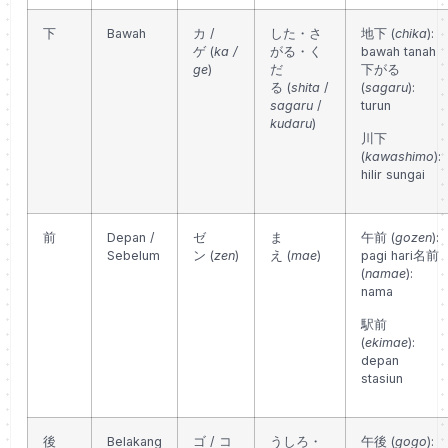
下
Bawah
カ /
した・さ
地下 (
chika
):
ゲ
(
ka /
がる・く
bawah tanah
ge
)
だ
下がる
る
(
shita
/
(
sagaru
):
sagaru
/
turun
kudaru
)
川下
(
kawashimo
):
hilir sungai
前
Depan /
ゼ
ま
午前 (
gozen
):
Sebelum
ン
(
zen
)
え
(
mae
)
pagi hari
名前
(
namae
):
nama
駅前
(
ekimae
):
depan
stasiun
後
Belakang
ゴ / コ
うしろ・
午後 (
gogo
):