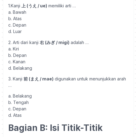
1.Kanji
上 (うえ / ue)
memiliki arti …
a. Bawah
b. Atas
c. Depan
d. Luar
2. Arti dari kanji
右 (みぎ / migi)
adalah …
a. Kiri
b. Depan
c. Kanan
d. Belakang
3. Kanji
前 (まえ / mae)
digunakan untuk menunjukkan arah
…
a. Belakang
b. Tengah
c. Depan
d. Atas
Bagian B: Isi Titik-Titik