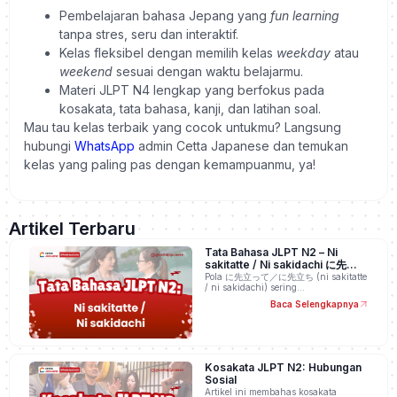
Pembelajaran bahasa Jepang yang
fun learning
tanpa stres, seru dan interaktif.
Kelas fleksibel dengan memilih kelas
weekday
atau
weekend
sesuai dengan waktu belajarmu.
Materi JLPT N4 lengkap yang berfokus pada
kosakata, tata bahasa, kanji, dan latihan soal.
Mau tau kelas terbaik yang cocok untukmu? Langsung
hubungi
WhatsApp
admin Cetta Japanese dan temukan
kelas yang paling pas dengan kemampuanmu, ya!
Artikel Terbaru
Tata Bahasa JLPT N2 – Ni
sakitatte / Ni sakidachi に先立っ
て／に先立ち
Pola に先立って／に先立ち (ni sakitatte
/ ni sakidachi) sering…
Baca Selengkapnya
Kosakata JLPT N2: Hubungan
Sosial
Artikel ini membahas kosakata