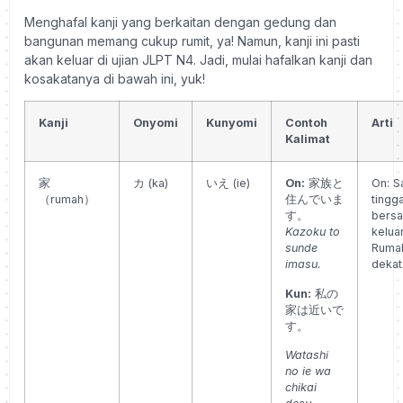
Menghafal kanji yang berkaitan dengan gedung dan
bangunan memang cukup rumit, ya! Namun, kanji ini pasti
akan keluar di ujian JLPT N4. Jadi, mulai hafalkan kanji dan
kosakatanya di bawah ini, yuk!
Kanji
Onyomi
Kunyomi
Contoh
Arti
Kalimat
家
カ (ka)
いえ (ie)
On:
家族と
On: S
（rumah）
住んでいま
tingga
す。
bers
Kazoku to
kelua
sunde
Ruma
imasu.
dekat
Kun:
私の
家は近いで
す。
Watashi
no ie wa
chikai