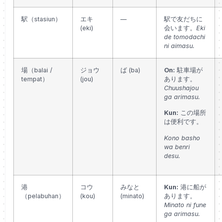
駅（stasiun）
エキ
—
駅で友だちに
(eki)
会います。
Eki
de tomodachi
ni aimasu.
場（balai /
ジョウ
ば (ba)
On:
駐車場が
tempat）
(jou)
あります。
Chuushajou
ga arimasu.
Kun:
この場所
は便利です。
Kono basho
wa benri
desu.
港
コウ
みなと
Kun:
港に船が
（pelabuhan）
(kou)
(minato)
あります。
Minato ni fune
ga arimasu.