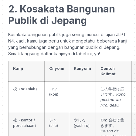
2. Kosakata Bangunan
Publik di Jepang
Kosakata bangunan publik juga sering muncul di ujian JLPT
N4. Jadi, kamu juga perlu untuk mengetahui beberapa kanji
yang berhubungan dengan bangunan publik di Jepang.
Simak langsung daftar kanjinya di tabel ini, ya!
Kanji
Onyomi
Kunyomi
Contoh
Kalimat
校（sekolah）
コウ
—
この学校は広
(kou)
いです。
Kono
gakkou wa
hiroi desu.
社（kantor /
シャ
やしろ
On:
会社で働
perusahaan）
(sha)
(yashiro)
きます。
Kaisha de