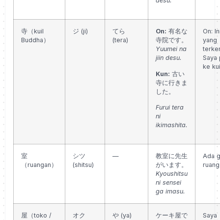
desu.
寺（kuil
ジ (ji)
てら
On:
有名な
On: In
Buddha）
(tera)
寺院です。
yang
Yuumei na
terken
jiin desu.
Saya 
ke kui
Kun:
古い
寺に行きま
した。
Furui tera
ni
ikimashita.
室
シツ
—
教室に先生
Ada g
（ruangan）
(shitsu)
がいます。
ruang
Kyoushitsu
ni sensei
ga imasu.
屋（toko /
オク
や (ya)
ケーキ屋で
Saya