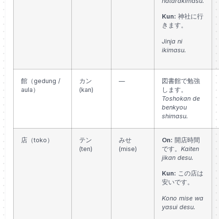
hatarakimasu.
Kun:
神社に行
きます。
Jinja ni
ikimasu.
館（gedung /
カン
—
図書館で勉強
aula）
(kan)
します。
Toshokan de
benkyou
shimasu.
店（toko）
テン
みせ
On:
開店時間
(ten)
(mise)
です。
Kaiten
jikan desu.
Kun:
この店は
安いです。
Kono mise wa
yasui desu.