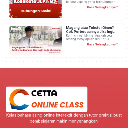
bahasa Jepang yang berhubungan…
Baca Selengkapnya
Magang atau Tokutei Ginou?
Cek Perbedaannya Jika Ingin
Kerja di Jepang
Konnichiwa, Minna! Apakah cetz
sedang menyiapkan diri untuk…
Baca Selengkapnya
Kelas bahasa asing online interaktif dengan tutor praktisi buat
pembelajaran makin menyenangkan!