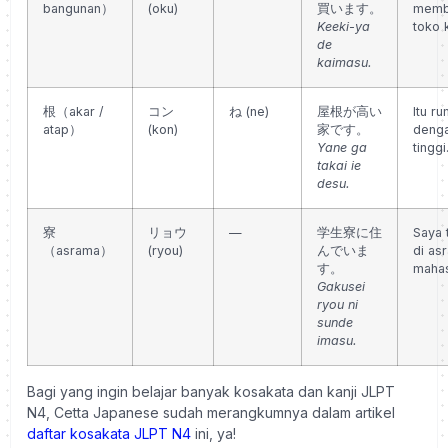
bangunan）
(oku)
買います。
membe
Keeki-ya
toko 
de
kaimasu.
根（akar /
コン
ね (ne)
屋根が高い
Itu r
atap）
(kon)
家です。
denga
Yane ga
tinggi
takai ie
desu.
寮
リョウ
—
学生寮に住
Saya 
（asrama）
(ryou)
んでいま
di as
す。
mahas
Gakusei
ryou ni
sunde
imasu.
Bagi yang ingin belajar banyak kosakata dan kanji JLPT
N4, Cetta Japanese sudah merangkumnya dalam artikel
daftar kosakata JLPT N4
ini, ya!