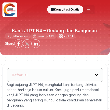
Konsultasi Gratis
Kanji JLPT N4 – Gedung dan Bangunan
Cetta Japanese
Januari 15, 2026
JLPT N4
Share
Daftar Isi
Bagi pejuang JLPT N4, menghafal kanji tentang aktivitas
sehari-hari saja belum cukup. Kamu juga perlu memahami
kanji JLPT N4 yang berkaitan dengan gedung dan
bangunan yang sering muncul dalam kehidupan sehari-hari
di Jepang.