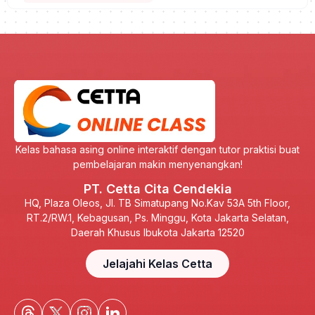
Kelas bahasa asing online interaktif dengan tutor praktisi buat
pembelajaran makin menyenangkan!
PT. Cetta Cita Cendekia
HQ, Plaza Oleos, Jl. TB Simatupang No.Kav 53A 5th Floor,
RT.2/RW.1, Kebagusan, Ps. Minggu, Kota Jakarta Selatan,
Daerah Khusus Ibukota Jakarta 12520
Jelajahi Kelas Cetta