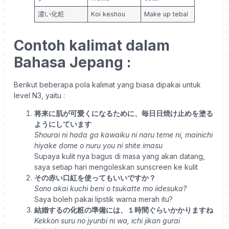
濃い化粧
Koi keshou
Make up tebal
Contoh kalimat dalam
Bahasa Jepang :
Berikut beberapa pola kalimat yang biasa dipakai untuk
level N3, yaitu :
将来に肌が可愛くになるために、毎日日焼け止めを塗る
ようにしています
Shourai ni hada ga kawaiku ni naru teme ni, mainichi
hiyake dome o nuru you ni shite imasu
Supaya kulit nya bagus di masa yang akan datang,
saya setiap hari mengoleskan sunscreen ke kulit
その赤い口紅を使ってもいいですか？
Sono akai kuchi beni o tsukatte mo iidesuka?
Saya boleh pakai lipstik warna merah itu?
結婚するの化粧の準備には、１時間ぐらいかかりますね
Kekkon suru no jyunbi ni wa, ichi jikan gurai