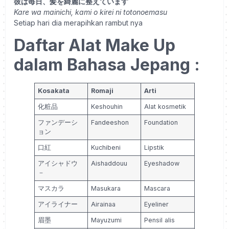
彼は毎日、髪を綺麗に整えています
Kare wa mainichi, kami o kirei ni totonoemasu
Setiap hari dia merapihkan rambut nya
Daftar Alat Make Up
dalam Bahasa Jepang :
Kosakata
Romaji
Arti
化粧品
Keshouhin
Alat kosmetik
ファンデーシ
Fandeeshon
Foundation
ョン
口紅
Kuchibeni
Lipstik
アイシャドウ
Aishaddouu
Eyeshadow
－
マスカラ
Masukara
Mascara
アイライナー
Airainaa
Eyeliner
眉墨
Mayuzumi
Pensil alis