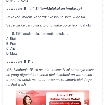
D. 描いて
Kaite
Jawaban : B. して
ShiteーMelakukan (make up)
Dekakeru maeni, kanarazu keshou o shite kudasai
Sebelum keluar rumah, tolong make up terlebih dahulu
頬紅 adalah alat kosmetik untuk…..
A. Bibir
B. Pipi
C. Alis
D. Mata
Jawaban : B. Pipi
頬紅
HoobeniーBlush on, alat kosmetik ini namanya blush
on yang digunakkan untuk pipi memberikan warna soft
atau bold untuk membuat area muka seperti pipi dagu
terlihat fresh