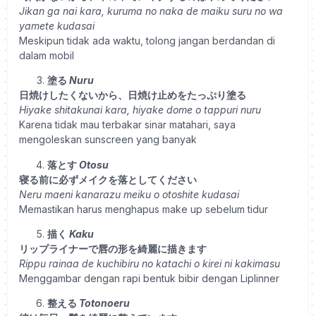
Jikan ga nai kara, kuruma no naka de maiku suru no wa
yamete kudasai
Meskipun tidak ada waktu, tolong jangan berdandan di
dalam mobil
塗る
Nuru
日焼けしたくないから、日焼け止めをたっぷり塗る
Hiyake shitakunai kara, hiyake dome o tappuri nuru
Karena tidak mau terbakar sinar matahari, saya
mengoleskan sunscreen yang banyak
落とす
Otosu
寝る前に必ずメイクを落としてください
Neru maeni kanarazu meiku o otoshite kudasai
Memastikan harus menghapus make up sebelum tidur
描く
Kaku
リップライナーで唇の形を綺麗に描きます
Rippu rainaa de kuchibiru no katachi o kirei ni kakimasu
Menggambar dengan rapi bentuk bibir dengan Liplinner
整える
Totonoeru