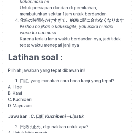
kakarimasu ne
Untuk persiapan dandan di pernikahan,
membutuhkan sekitar 1 jam untuk berdandan
化粧の時間をかけすぎて、約束に間に合わなくなります
Keshou no jikan o kakesugite, yakusoku ni mani
wana ku narimasu
Karena terlalu lama waktu berdandan nya, jadi tidak
tepat waktu menepati janji nya
Latihan soal :
Pilihlah jawaban yang tepat dibawah ini!
口紅, yang manakah cara baca kanji yang tepat?
A. Hige
B. Kami
C. Kuchibeni
D. Mayuzumi
Jawaban : C. 口紅
KuchibeniーLipstik
日焼け止め, digunakkan untuk apa?
A. Untuk bibir merah