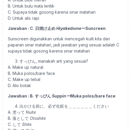
B. Untuk bulu mata lentik
C. Supaya tidak gosong karena sinar matahari
D. Untuk alis rapi
Jawaban : C. 日焼け止め
Hiyakedome
ーSuncreen
Sunscreen digunakkan untuk mencegah kulit kita dari
paparan sinar matahari, jadi jawaban yang sesuai adalah C
supaya tidak gosong karena sinar matahari
すっぴん, manakah arti yang sesuai?
A. Make up natural
B. Muka polos/bare face
C. Make up tebal
D. Alis botak
Jawaban : B. すっぴん
Suppinー
Muka polos/bare face
出かける前に、必ず化粧を＿＿＿＿＿＿ください
A. 塗って
Nuite
B. 落として
Otoshite
C. して
Shite