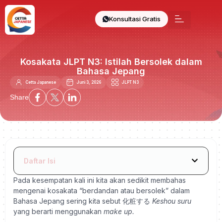
Konsultasi Gratis
Kosakata JLPT N3: Istilah Bersolek dalam
Bahasa Jepang
Cetta Japanese
Juni 3, 2026
JLPT N3
Share
Daftar Isi
Pada kesempatan kali ini kita akan sedikit membahas
mengenai kosakata “berdandan atau bersolek” dalam
Bahasa Jepang sering kita sebut 化粧する
Keshou suru
yang berarti menggunakan
make up.