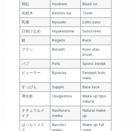
頬紅
Hoobeni
Blush on
化粧水
Keshou sui
Toner
乳液
Nyuueki
Lotin susu
日焼け止め
Hiyakedome
Sunscreen
鏡
Kagami
Kaca
ブラシ
Burashi
Kuas atau
brush
パフ
Pafu
Spons bedak
ビューラー
Byuuraa
Penjepit bulu
mata
すっぴん
Suppin
Bare face
薄化粧
Usugeshou
Make up tipis
natural
ナチュラルメ
Nachuraru
Natural make
イク
meiku
up
ばっちりメイ
Bacchiri
Make up full
ク
meiku
cetar