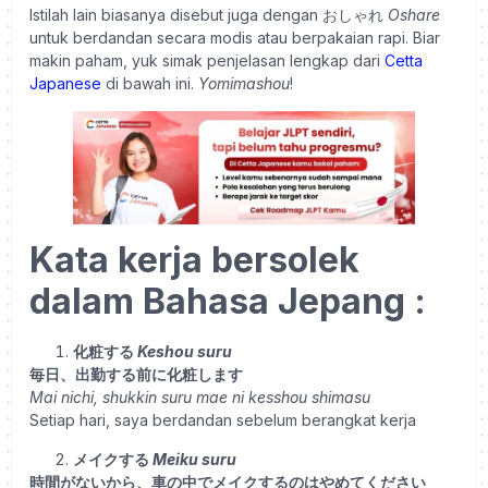
Istilah lain biasanya disebut juga dengan おしゃれ
Oshare
untuk berdandan secara modis atau berpakaian rapi. Biar
makin paham, yuk simak penjelasan lengkap dari
Cetta
Japanese
di bawah ini.
Yomimashou
!
Kata kerja bersolek
dalam Bahasa Jepang :
化粧する
Keshou suru
毎日、出勤する前に化粧します
Mai nichi, shukkin suru mae ni kesshou shimasu
Setiap hari, saya berdandan sebelum berangkat kerja
メイクする
Meiku suru
時間がないから、車の中でメイクするのはやめてください