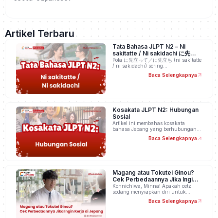
Artikel Terbaru
Tata Bahasa JLPT N2 – Ni
sakitatte / Ni sakidachi に先立っ
て／に先立ち
Pola に先立って／に先立ち (ni sakitatte
/ ni sakidachi) sering…
Baca Selengkapnya
Kosakata JLPT N2: Hubungan
Sosial
Artikel ini membahas kosakata
bahasa Jepang yang berhubungan…
Baca Selengkapnya
Magang atau Tokutei Ginou?
Cek Perbedaannya Jika Ingin
Kerja di Jepang
Konnichiwa, Minna! Apakah cetz
sedang menyiapkan diri untuk…
Baca Selengkapnya