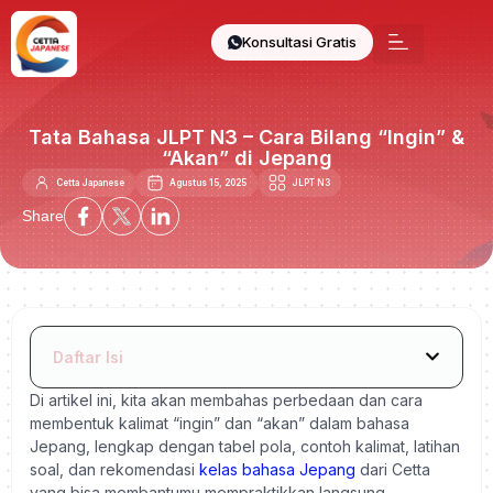
Konsultasi Gratis
Tata Bahasa JLPT N3 – Cara Bilang “Ingin” &
“Akan” di Jepang
Cetta Japanese
Agustus 15, 2025
JLPT N3
Share
Daftar Isi
Di artikel ini, kita akan membahas perbedaan dan cara
membentuk kalimat “ingin” dan “akan” dalam bahasa
Jepang, lengkap dengan tabel pola, contoh kalimat, latihan
soal, dan rekomendasi
kelas bahasa Jepang
dari Cetta
yang bisa membantumu mempraktikkan langsung.