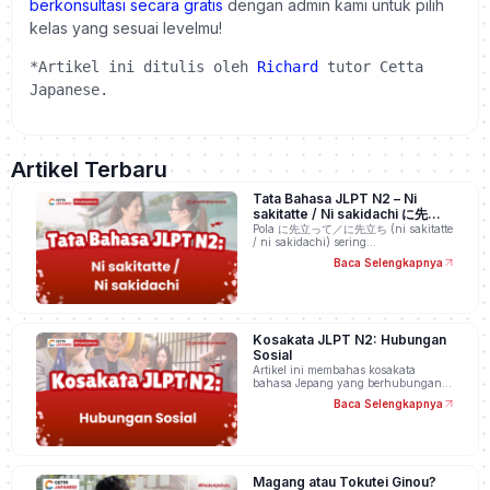
berkonsultasi secara
gratis
dengan admin kami untuk pilih
kelas yang sesuai levelmu!
*Artikel ini ditulis oleh 
Richard
 tutor Cetta 
Japanese.
Artikel Terbaru
Tata Bahasa JLPT N2 – Ni
sakitatte / Ni sakidachi に先立っ
て／に先立ち
Pola に先立って／に先立ち (ni sakitatte
/ ni sakidachi) sering…
Baca Selengkapnya
Kosakata JLPT N2: Hubungan
Sosial
Artikel ini membahas kosakata
bahasa Jepang yang berhubungan…
Baca Selengkapnya
Magang atau Tokutei Ginou?