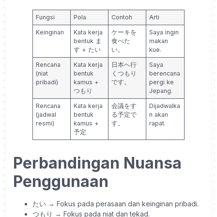
Fungsi
Pola
Contoh
Arti
Keinginan
Kata kerja
ケーキを
Saya ingin
bentuk ま
食べた
makan
す + たい
い。
kue.
Rencana
Kata kerja
日本へ行
Saya
(niat
bentuk
くつもり
berencana
pribadi)
kamus +
です。
pergi ke
つもり
Jepang.
Rencana
Kata kerja
会議をす
Dijadwalka
(jadwal
bentuk
る予定で
n akan
resmi)
kamus +
す。
rapat.
予定
Perbandingan Nuansa
Penggunaan
たい → Fokus pada perasaan dan keinginan pribadi.
つもり → Fokus pada niat dan tekad.