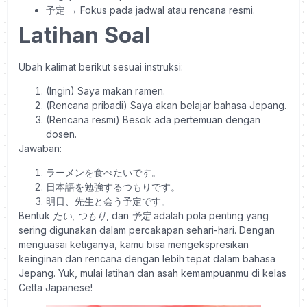
予定 → Fokus pada jadwal atau rencana resmi.
Latihan Soal
Ubah kalimat berikut sesuai instruksi:
(Ingin) Saya makan ramen.
(Rencana pribadi) Saya akan belajar bahasa Jepang.
(Rencana resmi) Besok ada pertemuan dengan
dosen.
Jawaban:
ラーメンを食べたいです。
日本語を勉強するつもりです。
明日、先生と会う予定です。
Bentuk
たい
,
つもり
, dan
予定
adalah pola penting yang
sering digunakan dalam percakapan sehari-hari. Dengan
menguasai ketiganya, kamu bisa mengekspresikan
keinginan dan rencana dengan lebih tepat dalam bahasa
Jepang. Yuk, mulai latihan dan asah kemampuanmu di kelas
Cetta Japanese!