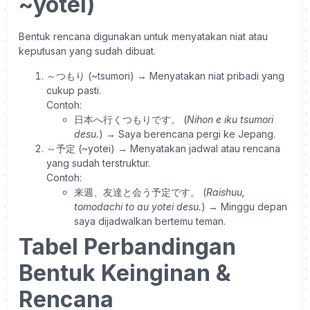
~yotei)
Bentuk rencana digunakan untuk menyatakan niat atau
keputusan yang sudah dibuat.
～つもり (~tsumori) → Menyatakan niat pribadi yang
cukup pasti.
Contoh:
日本へ行くつもりです。 (
Nihon e iku tsumori
desu.
) → Saya berencana pergi ke Jepang.
～予定 (~yotei) → Menyatakan jadwal atau rencana
yang sudah terstruktur.
Contoh:
来週、友達と会う予定です。 (
Raishuu,
tomodachi to au yotei desu.
) → Minggu depan
saya dijadwalkan bertemu teman.
Tabel Perbandingan
Bentuk Keinginan &
Rencana