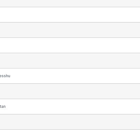
esshu
tan