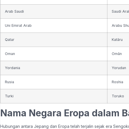
Arab Saudi
Saudi Ara
Uni Emirat Arab
Arabu Sh
Qatar
Katāru
Oman
Omān
Yordania
Yorudan
Rusia
Roshia
Turki
Toruko
Nama Negara Eropa dalam 
Hubungan antara Jepang dan Eropa telah terjalin sejak era Sengoku