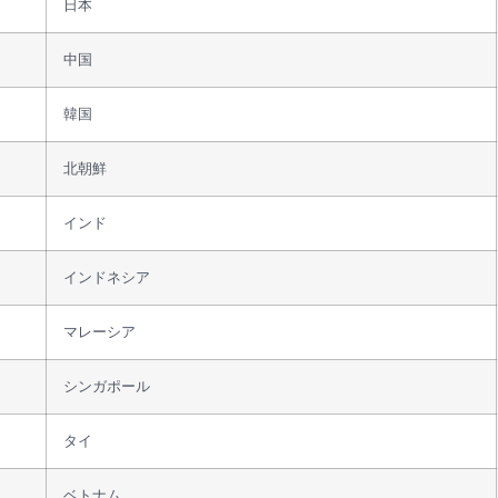
日本
中国
韓国
北朝鮮
インド
インドネシア
マレーシア
シンガポール
タイ
ベトナム