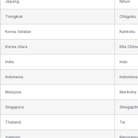
Jepang
Nihon
Tiongkok
Chūgoku
Korea Selatan
Kankoku
Korea Utara
Kita Chōs
India
Indo
Indonesia
Indonesia
Malaysia
Marēshia
Singapura
Shingapō
Thailand
Tai
Vietnam
Betonamu