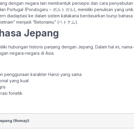
epang dengan negara lain membentuk persepsi dan cara penyebutan
an Portugal (Porutogaru – ポルトガル), memiliki penulisan yang unik
diadaptasi ke dalam sistem katakana berdasarkan bunyi bahasa Inggr
“Vietnam” menjadi “Betonamu” (ベトナム).
ahasa Jepang
liki hubungan historis panjang dengan Jepang. Dalam hal ini, na
gan negara-negara di Asia.
n penggunaan karakter Hanzi yang sama
nial yang kuat
ris
rasi fonetik
epang (Romaji)