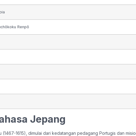
bia
uchōkoku Renpō
Bahasa Jepang
 (1467-1615), dimulai dari kedatangan pedagang Portugis dan misio