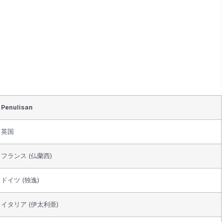
Penulisan
英国
フランス (仏蘭西)
ドイツ (独逸)
イタリア (伊太利亜)