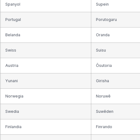
Spanyol
Supein
Portugal
Porutogaru
Belanda
Oranda
Swiss
Suisu
Austria
Ōsutoria
Yunani
Girisha
Norwegia
Noruwē
Swedia
Suwēden
Finlandia
Finrando