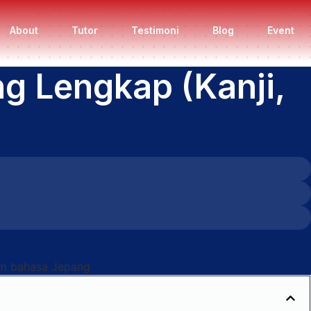
About
Tutor
Testimoni
Blog
Event
g Lengkap (Kanji,