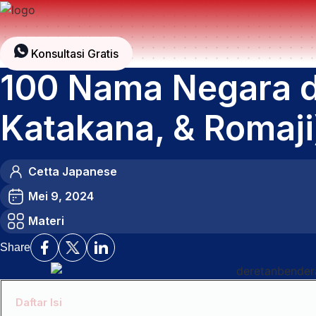
Lewati
ke
konten
Konsultasi Gratis
100 Nama Negara d
Katakana, & Romaji
Cetta Japanese
Mei 9, 2024
Materi
Share
Daftar Isi