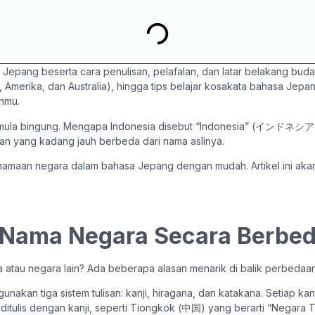
Jepang beserta cara penulisan, pelafalan, dan latar belakang buda
 Amerika, dan Australia), hingga tips belajar kosakata bahasa Jepan
nmu.
emula bingung. Mengapa Indonesia disebut “Indonesia” (インドネシア) 
alan yang kadang jauh berbeda dari nama aslinya.
namaan negara dalam bahasa Jepang dengan mudah. Artikel ini ak
Nama Negara Secara Berbe
atau negara lain? Ada beberapa alasan menarik di balik perbedaan
kan tiga sistem tulisan: kanji, hiragana, dan katakana. Setiap kan
itulis dengan kanji, seperti Tiongkok (中国) yang berarti “Negara 