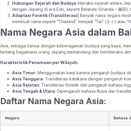
Hubungan Sejarah dan Budaya
Interaksi sejarah antara J
dengan Jepang di era Edo, seperti Belanda (Oranda – 蘭田) d
Adaptasi Fonetik (Transliterasi)
Banyak nama negara modern 
membuat nama seperti “Thailand” menjadi “Tai” (タイ) atau 
Nama Negara Asia dalam B
Asia, sebagai benua dengan keberagaman budaya yang kaya, memi
tentang bagaimana orang Jepang memandang dan berinteraksi den
Karakteristik Penamaan per Wilayah:
Asia Timur:
Menggunakan kanji karena pengaruh budaya da
Asia Tenggara:
Transliterasi katakana dengan pengaruh kolo
Asia Selatan:
Transliterasi fonetik dan pengaruh bahasa Ingg
Asia Tengah & Utara:
Dipengaruhi bahasa Rusia dan translite
Daftar Nama Negara Asia:
Negara
Bahasa J