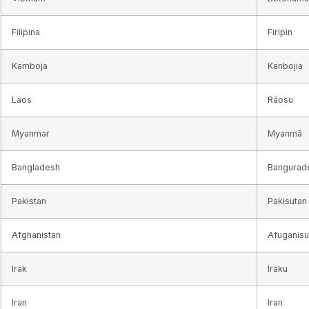
Filipina
Firipin
Kamboja
Kanbojia
Laos
Rāosu
Myanmar
Myanmā
Bangladesh
Bangurad
Pakistan
Pakisutan
Afghanistan
Afuganisu
Irak
Iraku
Iran
Iran