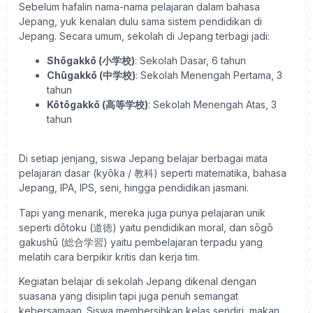
Sebelum hafalin nama-nama pelajaran dalam bahasa
Jepang, yuk kenalan dulu sama sistem pendidikan di
Jepang. Secara umum, sekolah di Jepang terbagi jadi:
Shōgakkō (小学校)
: Sekolah Dasar, 6 tahun
Chūgakkō (中学校)
: Sekolah Menengah Pertama, 3
tahun
Kōtōgakkō (高等学校)
: Sekolah Menengah Atas, 3
tahun
Di setiap jenjang, siswa Jepang belajar berbagai mata
pelajaran dasar (kyōka / 教科) seperti matematika, bahasa
Jepang, IPA, IPS, seni, hingga pendidikan jasmani.
Tapi yang menarik, mereka juga punya pelajaran unik
seperti dōtoku (道徳) yaitu pendidikan moral, dan sōgō
gakushū (総合学習) yaitu pembelajaran terpadu yang
melatih cara berpikir kritis dan kerja tim.
Kegiatan belajar di sekolah Jepang dikenal dengan
suasana yang disiplin tapi juga penuh semangat
kebersamaan. Siswa membersihkan kelas sendiri, makan