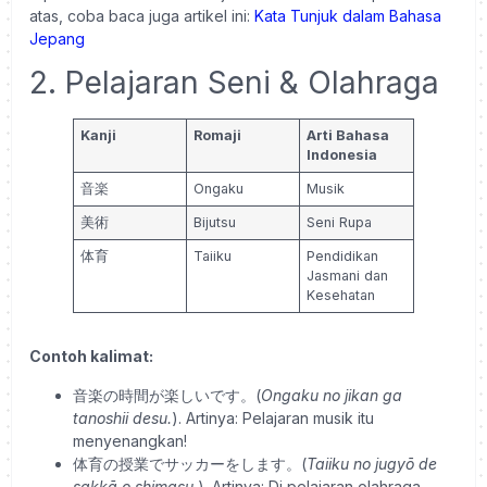
atas, coba baca juga artikel ini:
Kata Tunjuk dalam Bahasa
Jepang
2. Pelajaran Seni & Olahraga
Kanji
Romaji
Arti Bahasa
Indonesia
音楽
Ongaku
Musik
美術
Bijutsu
Seni Rupa
体育
Taiiku
Pendidikan
Jasmani dan
Kesehatan
Contoh kalimat:
音楽の時間が楽しいです。(
Ongaku no jikan ga
tanoshii desu.
). Artinya: Pelajaran musik itu
menyenangkan!
体育の授業でサッカーをします。(
Taiiku no jugyō de
sakkā o shimasu.
). Artinya: Di pelajaran olahraga,