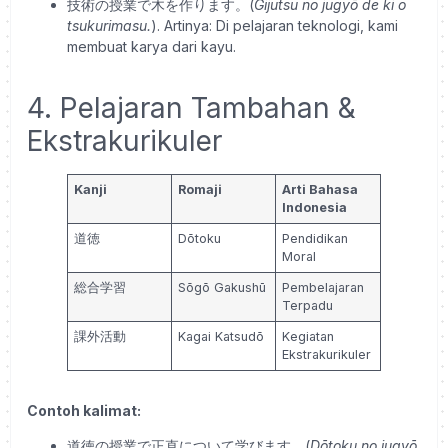
技術の授業で木を作ります。(
Gijutsu no jugyō de ki o
tsukurimasu.
). Artinya: Di pelajaran teknologi, kami
membuat karya dari kayu.
4. Pelajaran Tambahan &
Ekstrakurikuler
Kanji
Romaji
Arti Bahasa
Indonesia
道徳
Dōtoku
Pendidikan
Moral
総合学習
Sōgō Gakushū
Pembelajaran
Terpadu
課外活動
Kagai Katsudō
Kegiatan
Ekstrakurikuler
Contoh kalimat:
道徳の授業で正直について学びます。(
Dōtoku no jugyō