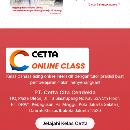
Baca Selengkapnya
Kelas bahasa asing online interaktif dengan tutor praktisi buat
pembelajaran makin menyenangkan!
PT. Cetta Cita Cendekia
HQ, Plaza Oleos, Jl. TB Simatupang No.Kav 53A 5th Floor,
RT.2/RW.1, Kebagusan, Ps. Minggu, Kota Jakarta Selatan,
Daerah Khusus Ibukota Jakarta 12520
Jelajahi Kelas Cetta