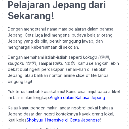
Pelajaran Jepang dari
Sekarang!
Dengan mengetahui nama mata pelajaran dalam bahasa
Jepang, Cetz juga jadi mengenal budaya belajar orang
Jepang yang disiplin, penuh tanggung jawab, dan
menghargai kebersamaan di sekolah.
Dengan memahami istilah-istilah seperti
kokugo (国語)
,
suugaku (数学)
, sampai
taiiku (体育)
, kamu selangkah lebih
dekat buat ngerti percakapan sehari-hari di sekolah
Jepang, atau bahkan nonton anime slice of life tanpa
bingung lagi!
Yuk terus tambah kosakatamu! Kamu bisa lanjut baca artikel
ini biar makin lengkap:
Angka dalam Bahasa Jepang
Kalau kamu pengen makin lancar ngobrol pakai bahasa
Jepang dasar dan ngerti konteksnya kayak orang lokal,
ikuti kelas
Shokyuu 1 Intensive di Cetta Japanese
!