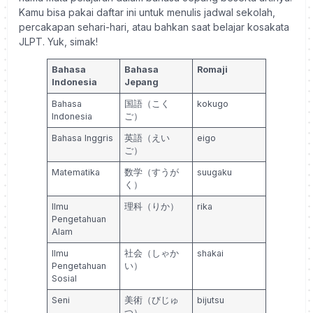
Kamu bisa pakai daftar ini untuk menulis jadwal sekolah,
percakapan sehari-hari, atau bahkan saat belajar kosakata
JLPT. Yuk, simak!
Bahasa
Bahasa
Romaji
Indonesia
Jepang
Bahasa
国語（こく
kokugo
Indonesia
ご）
Bahasa Inggris
英語（えい
eigo
ご）
Matematika
数学（すうが
suugaku
く）
Ilmu
理科（りか）
rika
Pengetahuan
Alam
Ilmu
社会（しゃか
shakai
Pengetahuan
い）
Sosial
Seni
美術（びじゅ
bijutsu
つ）