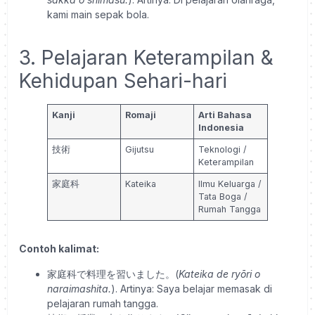
kami main sepak bola.
3. Pelajaran Keterampilan &
Kehidupan Sehari-hari
Kanji
Romaji
Arti Bahasa
Indonesia
技術
Gijutsu
Teknologi /
Keterampilan
家庭科
Kateika
Ilmu Keluarga /
Tata Boga /
Rumah Tangga
Contoh kalimat:
家庭科で料理を習いました。(
Kateika de ryōri o
naraimashita.
). Artinya: Saya belajar memasak di
pelajaran rumah tangga.