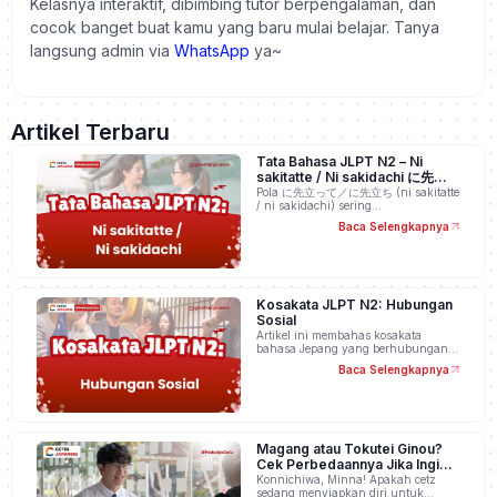
Kelasnya interaktif, dibimbing tutor berpengalaman, dan
cocok banget buat kamu yang baru mulai belajar. Tanya
langsung admin via
WhatsApp
ya~
Artikel Terbaru
Tata Bahasa JLPT N2 – Ni
sakitatte / Ni sakidachi に先立っ
て／に先立ち
Pola に先立って／に先立ち (ni sakitatte
/ ni sakidachi) sering…
Baca Selengkapnya
Kosakata JLPT N2: Hubungan
Sosial
Artikel ini membahas kosakata
bahasa Jepang yang berhubungan…
Baca Selengkapnya
Magang atau Tokutei Ginou?
Cek Perbedaannya Jika Ingin
Kerja di Jepang
Konnichiwa, Minna! Apakah cetz
sedang menyiapkan diri untuk…