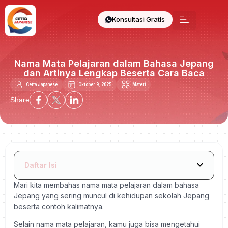
Konsultasi Gratis
Nama Mata Pelajaran dalam Bahasa Jepang
dan Artinya Lengkap Beserta Cara Baca
Cetta Japanese
Oktober 9, 2025
Materi
Share
Daftar Isi
Mari kita membahas nama mata pelajaran dalam bahasa
Jepang yang sering muncul di kehidupan sekolah Jepang
beserta contoh kalimatnya.
Selain nama mata pelajaran, kamu juga bisa mengetahui