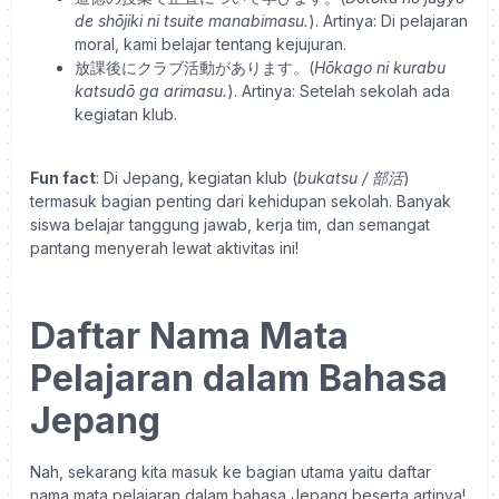
de shōjiki ni tsuite manabimasu.
). Artinya: Di pelajaran
moral, kami belajar tentang kejujuran.
放課後にクラブ活動があります。(
Hōkago ni kurabu
katsudō ga arimasu.
). Artinya: Setelah sekolah ada
kegiatan klub.
Fun fact
: Di Jepang, kegiatan klub (
bukatsu / 部活
)
termasuk bagian penting dari kehidupan sekolah. Banyak
siswa belajar tanggung jawab, kerja tim, dan semangat
pantang menyerah lewat aktivitas ini!
Daftar Nama Mata
Pelajaran dalam Bahasa
Jepang
Nah, sekarang kita masuk ke bagian utama yaitu daftar
nama mata pelajaran dalam bahasa Jepang beserta artinya!