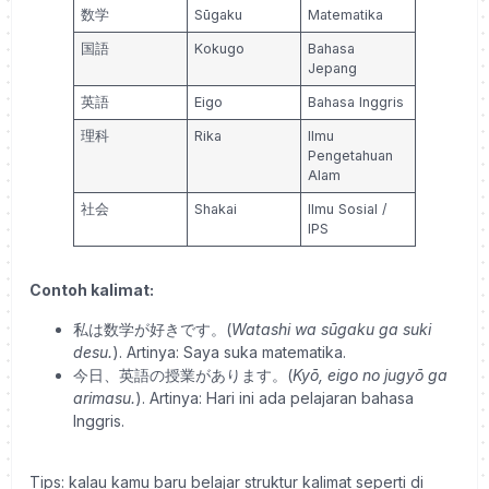
数学
Sūgaku
Matematika
国語
Kokugo
Bahasa
Jepang
英語
Eigo
Bahasa Inggris
理科
Rika
Ilmu
Pengetahuan
Alam
社会
Shakai
Ilmu Sosial /
IPS
Contoh kalimat:
私は数学が好きです。(
Watashi wa sūgaku ga suki
desu.
). Artinya: Saya suka matematika.
今日、英語の授業があります。(
Kyō, eigo no jugyō ga
arimasu.
). Artinya: Hari ini ada pelajaran bahasa
Inggris.
Tips: kalau kamu baru belajar struktur kalimat seperti di