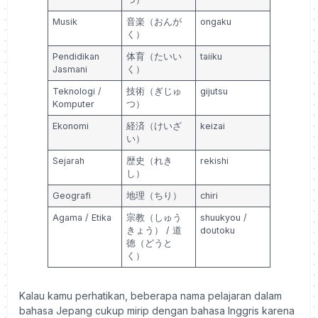
Musik
音楽（おんが
ongaku
く）
Pendidikan
体育（たいい
taiiku
Jasmani
く）
Teknologi /
技術（ぎじゅ
gijutsu
Komputer
つ）
Ekonomi
経済（けいざ
keizai
い）
Sejarah
歴史（れき
rekishi
し）
Geografi
地理（ちり）
chiri
Agama / Etika
宗教（しゅう
shuukyou /
きょう） / 道
doutoku
徳（どうと
く）
Kalau kamu perhatikan, beberapa nama pelajaran dalam
bahasa Jepang cukup mirip dengan bahasa Inggris karena