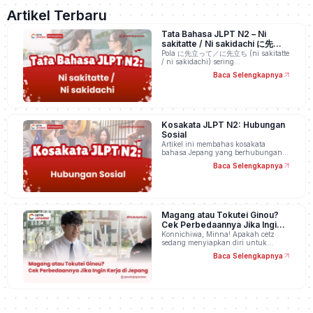
Artikel Terbaru
Tata Bahasa JLPT N2 – Ni
sakitatte / Ni sakidachi に先立っ
て／に先立ち
Pola に先立って／に先立ち (ni sakitatte
/ ni sakidachi) sering…
Baca Selengkapnya
Kosakata JLPT N2: Hubungan
Sosial
Artikel ini membahas kosakata
bahasa Jepang yang berhubungan…
Baca Selengkapnya
Magang atau Tokutei Ginou?
Cek Perbedaannya Jika Ingin
Kerja di Jepang
Konnichiwa, Minna! Apakah cetz
sedang menyiapkan diri untuk…
Baca Selengkapnya