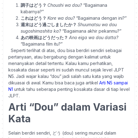
調子はどう？
Choushi wa dou?
“Bagaimana
kabarnya?”
これはどう？
Kore wa dou?
“Bagaimana dengan ini?”
週末はどう過ごしましたか？
Shuumatsu wa dou
sugoshimashita ka?
“Bagaimana akhir pekanmu?”
あの映画はどうだった？
Ano eiga wa dou datta?
“Bagaimana film itu?”
Seperti terlihat di atas, dou bisa berdiri sendiri sebagai
pertanyaan, atau bergabung dengan kalimat untuk
menanyakan detail tertentu.
Kalau kamu perhatikan,
kosakata dasar seperti ini sudah muncul sejak level JLPT
N5. Jadi wajar kalau “dou” jadi salah satu kata yang wajib
dikuasai di awal. Kamu bisa baca juga artikel
Arti N5 sampai
N1
untuk tahu seberapa penting kosakata dasar di tiap level
JLPT.
Arti “Dou” dalam Variasi
Kata
Selain berdiri sendiri, どう (dou) sering muncul dalam