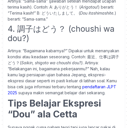
Artinya: “Sama-sama” (jawaban setelah mendapat ucapan
terima kasih).
Contoh:
A: ありがとう！ (
Arigatou!
) berarti:
“Terima kasih!”
B: どういたしまして。 (
Dou itashimashite.
)
berarti: “Sama-sama.”
4. 調子はどう？ (choushi wa
dou?)
Artinya: “Bagaimana kabarnya?”
Dipakai untuk menanyakan
kondisi atau keadaan seseorang.
Contoh: 最近、仕事は調子
どう？(
Saikin, shigoto wa choushi dou?).
Artinya:
“Belakangan ini, bagaimana pekerjaanmu?”
Nah, kalau
kamu lagi persiapan ujian bahasa Jepang, ekspresi-
ekspresi dasar seperti ini pasti keluar di latihan soal. Kamu
bisa cek juga informasi terbaru tentang
pendaftaran JLPT
2025
supaya makin semangat belajar dari sekarang.
Tips Belajar Ekspresi
“Dou” ala Cetta
Supaya nggak cuma paham teori tapi juga lancar pakai di