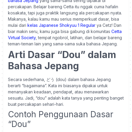
bahasa Jepang
yang sama-sama sering dipakai di
percakapan.
Belajar bareng Cetta itu nggak cuma hafalin
kosakata, tapi juga praktik langsung ala percakapan nyata.
Makanya, kalau kamu mau serius memperkuat dasar, bisa
mulai dari
kelas Japanese Shokyuu 1 Regular
ya Cetz!
Dan
biar makin seru, kamu juga bisa gabung di komunitas
Cetta
Virtual Society
, tempat ngobrol, latihan, dan belajar bareng
teman-teman lain yang sama-sama suka bahasa Jepang.
Arti Dasar “Dou” dalam
Bahasa Jepang
Secara sederhana, どう (dou) dalam bahasa Jepang
berarti “bagaimana”. Kata ini biasanya dipakai untuk
menanyakan keadaan, pendapat, atau menawarkan
sesuatu. Jadi, “dou” adalah kata tanya yang penting banget
buat percakapan sehari-hari.
Contoh Penggunaan Dasar
“Dou”