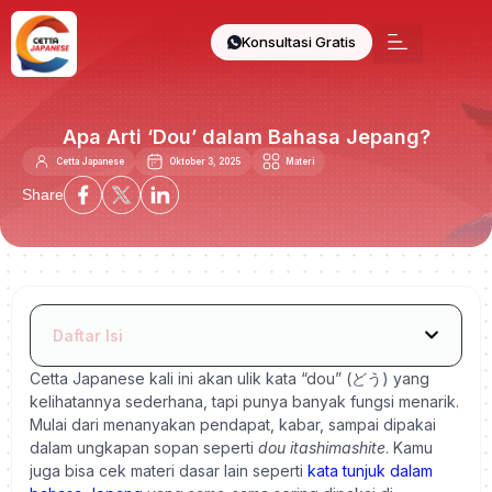
Konsultasi Gratis
Apa Arti ‘Dou’ dalam Bahasa Jepang?
Cetta Japanese
Oktober 3, 2025
Materi
Share
Daftar Isi
Cetta Japanese kali ini akan ulik kata “dou” (どう) yang
kelihatannya sederhana, tapi punya banyak fungsi menarik.
Mulai dari menanyakan pendapat, kabar, sampai dipakai
dalam ungkapan sopan seperti
dou itashimashite
.
Kamu
juga bisa cek materi dasar lain seperti
kata tunjuk dalam