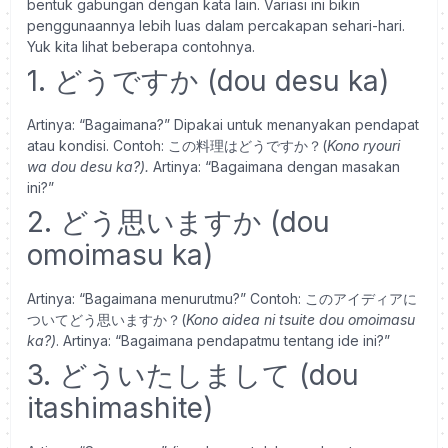
bentuk gabungan dengan kata lain. Variasi ini bikin
penggunaannya lebih luas dalam percakapan sehari-hari.
Yuk kita lihat beberapa contohnya.
1. どうですか (dou desu ka)
Artinya: “Bagaimana?”
Dipakai untuk menanyakan pendapat
atau kondisi.
Contoh: この料理はどうですか？(
Kono ryouri
wa dou desu ka?).
Artinya:
“Bagaimana dengan masakan
ini?”
2. どう思いますか (dou
omoimasu ka)
Artinya: “Bagaimana menurutmu?”
Contoh: このアイディアに
ついてどう思いますか？(
Kono aidea ni tsuite dou omoimasu
ka?)
. Artinya: “Bagaimana pendapatmu tentang ide ini?”
3. どういたしまして (dou
itashimashite)