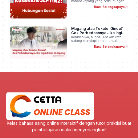
bahasa Jepang yang berhubungan…
Baca Selengkapnya
Magang atau Tokutei Ginou?
Cek Perbedaannya Jika Ingin
Kerja di Jepang
Konnichiwa, Minna! Apakah cetz
sedang menyiapkan diri untuk…
Baca Selengkapnya
Kelas bahasa asing online interaktif dengan tutor praktisi buat
pembelajaran makin menyenangkan!