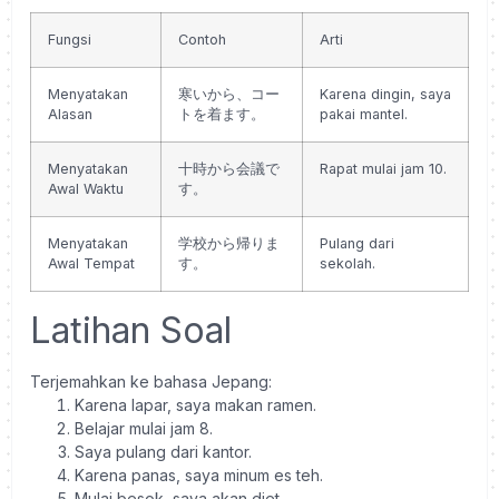
Fungsi
Contoh
Arti
Menyatakan
寒いから、コー
Karena dingin, saya
Alasan
トを着ます。
pakai mantel.
Menyatakan
十時から会議で
Rapat mulai jam 10.
Awal Waktu
す。
Menyatakan
学校から帰りま
Pulang dari
Awal Tempat
す。
sekolah.
Latihan Soal
Terjemahkan ke bahasa Jepang:
Karena lapar, saya makan ramen.
Belajar mulai jam 8.
Saya pulang dari kantor.
Karena panas, saya minum es teh.
Mulai besok, saya akan diet.