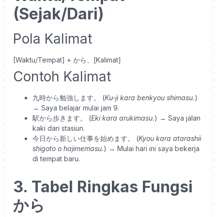
(Sejak/Dari)
Pola Kalimat
[Waktu/Tempat] + から、[Kalimat]
Contoh Kalimat
九時から勉強します。
(
Ku-ji kara benkyou shimasu.
)
→ Saya belajar mulai jam 9.
駅から歩きます。
(
Eki kara arukimasu.
) → Saya jalan
kaki dari stasiun.
今日から新しい仕事を始めます。
(
Kyou kara atarashii
shigoto o hajimemasu.
) → Mulai hari ini saya bekerja
di tempat baru.
3. Tabel Ringkas Fungsi
から