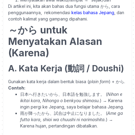
Di artikel ini, kita akan bahas dua fungsi utama から, cara
penggunaannya, rekomendasi
kelas bahasa Jepang
, dan
contoh kalimat yang gampang dipahami.
～から untuk
Menyatakan Alasan
(Karena)
A. Kata Kerja (動詞 / Doushi)
Gunakan kata kerja dalam bentuk biasa (
plain form
) + から.
Contoh:
日本へ行きたいから、日本語を勉強します。
(
Nihon e
ikitai kara, Nihongo o benkyou shimasu.
)
→ Karena
ingin pergi ke Jepang, saya belajar bahasa Jepang.
雨が降ったから、試合は中止になりました。
(
Ame ga
futta kara, shiai wa chuushi ni narimashita.
)
→
Karena hujan, pertandingan dibatalkan.