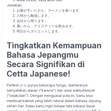
Jawaban:
お腹がすいたから、ラーメンを食べます。
八時から勉強します。
会社から帰ります。
暑いから、アイスティーを飲みます。
明日からダイエットします。
Tingkatkan Kemampuan
Bahasa Jepangmu
Secara Signifikan di
Cetta Japanese!
Partikel から punya beberapa fungsi, diantaranya:
menyatakan alasan (“karena”) dan awal waktu/tempat
(“sejak/dari”). Dengan menguasai pola ini, kamu bisa
membuat kalimat yang lebih natural dalam bahasa Jepang
sehari-hari.
Kalau kamu ingin belajar tata bahasa dasar