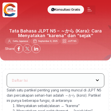
Konsultasi Gratis
Tata Bahasa JLPT N5 – ～から (Kara): Cara
Menyatakan “karena” dan “sejak”
Cetta Japanese
September 8, 2025
JLPT N5
Share
Daftar Isi
Salah satu partikel penting yang sering muncul di JLPT N5
dan percakapan sehari-hari adalah ～から (
kara
). Partikel
ini punya beberapa fungsi, di antaranya:
Menyatakan sebab/alasan → “karena”
Menyatakan awal waktu/tempat → “sejak/dari”