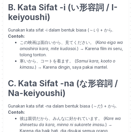
B. Kata Sifat -i (い形容詞 / I-
keiyoushi)
Gunakan kata sifat -i dalam bentuk biasa (
～い
) + から.
Contoh:
この映画は面白いから、見てください。
(
Kono eiga wa
omoshiroi kara, mite kudasai.
)
→ Karena film ini seru,
tolong tonton.
寒いから、コートを着ます。
(
Samui kara, kooto o
kimasu.
)
→ Karena dingin, saya pakai mantel.
C. Kata Sifat -na (な形容詞 /
Na-keiyoushi)
Gunakan kata sifat -na dalam bentuk biasa (
～だ
) + から.
Contoh:
彼は親切だから、みんなに好かれています。
(
Kare wa
shinsetsu da kara, minna ni sukarete imasu.
)
→
Karena dia baik hati, dia disukai semua orang.