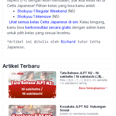
seperti から dengan lebih mendalam, yuk ikuti kelas N5 di
Cetta Japanese!
Pilihan kelas yang bisa kamu ambil:
Shokyuu 1 Regular Weekend
(N5)
Shokyuu 1 Intensive
(N5)
Lihat semua kelas Cetta Japanese di sini
. Kalau bingung,
kamu bisa
berkonsultasi secara
gratis
dengan admin kami
untuk pilih kelas yang sesuai levelmu.
*Artikel ini ditulis oleh 
Richard
 tutor Cetta 
Japanese.
Artikel Terbaru
Tata Bahasa JLPT N2 – Ni
sakitatte / Ni sakidachi に先立っ
て／に先立ち
Pola に先立って／に先立ち (ni sakitatte
/ ni sakidachi) sering…
Baca Selengkapnya
Kosakata JLPT N2: Hubungan
Sosial
Artikel ini membahas kosakata