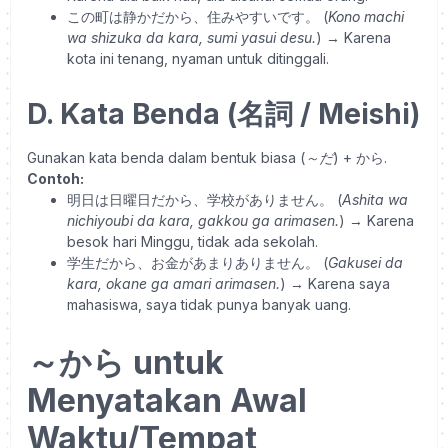
この町は静かだから、住みやすいです。
(
Kono machi
wa shizuka da kara, sumi yasui desu.
)
→ Karena
kota ini tenang, nyaman untuk ditinggali.
D. Kata Benda (名詞 / Meishi)
Gunakan kata benda dalam bentuk biasa (
～だ
) + から.
Contoh:
明日は日曜日だから、学校がありません。
(
Ashita wa
nichiyoubi da kara, gakkou ga arimasen.
)
→ Karena
besok hari Minggu, tidak ada sekolah.
学生だから、お金があまりありません。
(
Gakusei da
kara, okane ga amari arimasen.
)
→ Karena saya
mahasiswa, saya tidak punya banyak uang.
～から untuk
Menyatakan Awal
Waktu/Tempat