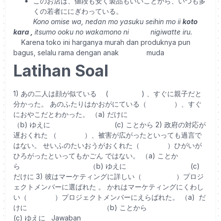
このお店は、値段も安く製品もいいことから、いつも多
くの若者ににぎわっている。
Kono omise wa, nedan mo yasuku seihin mo ii
koto
kara
,
itsumo ooku no wakamono ni
nigiwatte iru.
Karena toko ini harganya murah dan produknya pun
bagus, selalu rama dengan anak
muda
Latihan Soal
1) あの二人は顔が似ている ( ) 、すぐに親子だと
分かった。 あのふたりはかおがにている（ ）、すぐ
におやこだとわかった。 （a) だけに
（b) ゆえに (c) ことから 2) 政府の対応が
遅おくれた （ ）、被害が広がったといっても過言で
はない。 せいふのたいおうがおくれた（ ）ひがいが
ひろがったといってもかごん ではない。 （a) ことか
ら （b) ゆえに (c)
だけに 3) 彼はマーケティングに詳しい（ ）プロジ
ェクトメンバーに選ばれた 。 かれはマーケティングにくわし
い（ ）プロジェクトメンバーにえらばれた。 （a) だ
けに （b) ことから
(c) ゆえに
Jawaban