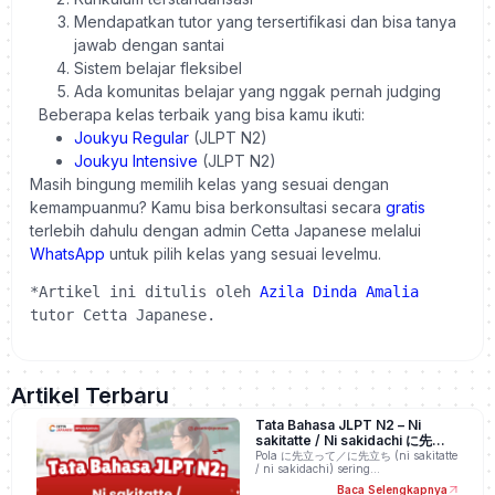
Mendapatkan tutor yang tersertifikasi dan bisa tanya
jawab dengan santai
Sistem belajar fleksibel
Ada komunitas belajar yang nggak pernah judging
Beberapa kelas terbaik yang bisa kamu ikuti:
Joukyu Regular
(JLPT N2)
Joukyu Intensive
(JLPT N2)
Masih bingung memilih kelas yang sesuai dengan
kemampuanmu? Kamu bisa berkonsultasi secara
gratis
terlebih dahulu dengan admin Cetta Japanese melalui
WhatsApp
untuk pilih kelas yang sesuai levelmu.
*Artikel ini ditulis oleh 
Azila Dinda Amalia
tutor Cetta Japanese.
Artikel Terbaru
Tata Bahasa JLPT N2 – Ni
sakitatte / Ni sakidachi に先立っ
て／に先立ち
Pola に先立って／に先立ち (ni sakitatte
/ ni sakidachi) sering…
Baca Selengkapnya