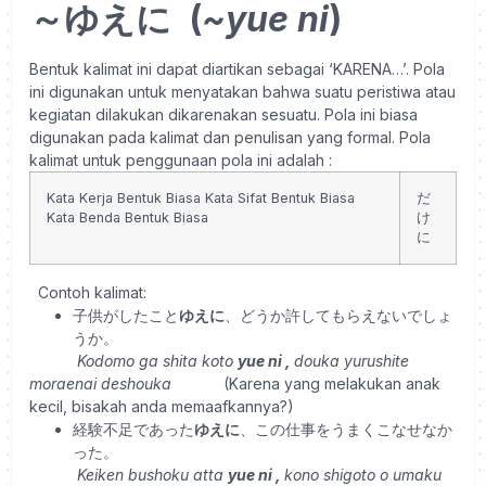
～ゆえに (
~yue ni
)
Bentuk kalimat ini dapat diartikan sebagai ‘KARENA…’. Pola
ini digunakan untuk menyatakan bahwa suatu peristiwa atau
kegiatan dilakukan dikarenakan sesuatu. Pola ini biasa
digunakan pada kalimat dan penulisan yang formal.
Pola
kalimat untuk penggunaan pola ini adalah :
Kata Kerja Bentuk Biasa
Kata Sifat Bentuk Biasa
だ
Kata Benda Bentuk Biasa
け
に
Contoh kalimat:
子供がしたこと
ゆえに
、どうか許してもらえないでしょ
うか。
Kodomo ga shita koto
yue ni
,
douka yurushite
moraenai deshouka
(Karena yang melakukan anak
kecil, bisakah anda memaafkannya?)
経験不足であった
ゆえに
、この仕事をうまくこなせなか
った。
Keiken bushoku atta
yue ni
,
kono shigoto o umaku