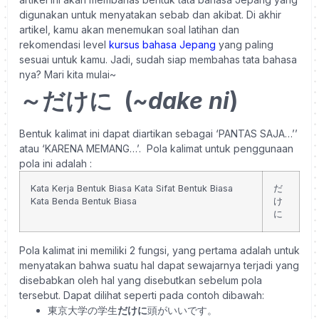
digunakan untuk menyatakan sebab dan akibat. Di akhir
artikel, kamu akan menemukan soal latihan dan
rekomendasi level
kursus bahasa Jepang
yang paling
sesuai untuk kamu.
Jadi, sudah siap membahas tata bahasa
nya? Mari kita mulai~
～だけに (
~dake ni
)
Bentuk kalimat ini dapat diartikan sebagai ‘PANTAS SAJA…’’
atau ‘KARENA MEMANG…’.
Pola kalimat untuk penggunaan
pola ini adalah :
Kata Kerja Bentuk Biasa
Kata Sifat Bentuk Biasa
だ
Kata Benda Bentuk Biasa
け
に
Pola kalimat ini memiliki 2 fungsi, yang pertama adalah untuk
menyatakan bahwa suatu hal dapat sewajarnya terjadi yang
disebabkan oleh hal yang disebutkan sebelum pola
tersebut. Dapat dilihat seperti pada contoh dibawah:
東京大学の学生
だけに
頭がいいです。