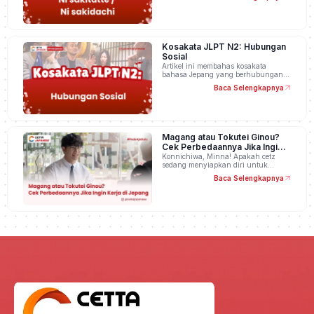
Kosakata JLPT N2: Hubungan
Sosial
Artikel ini membahas kosakata
bahasa Jepang yang berhubungan…
Baca Selengkapnya
Magang atau Tokutei Ginou?
Cek Perbedaannya Jika Ingin
Kerja di Jepang
Konnichiwa, Minna! Apakah cetz
sedang menyiapkan diri untuk…
Baca Selengkapnya