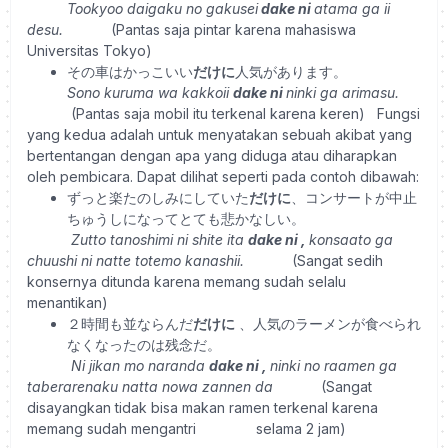
Tookyoo daigaku no gakusei
dake ni
atama ga ii
desu.
(Pantas saja pintar karena mahasiswa
Universitas Tokyo)
その車はかっこいい
だけに
人気があります。
Sono kuruma wa kakkoii
dake ni
ninki ga arimasu.
(Pantas saja mobil itu terkenal karena keren)
Fungsi
yang kedua adalah untuk menyatakan sebuah akibat yang
bertentangan dengan apa yang diduga atau diharapkan
oleh pembicara. Dapat dilihat seperti pada contoh dibawah:
ずっと楽たのしみにしていた
だけに
、コンサートが中止
ちゅうしになってとても悲かなしい
。
Zutto tanoshimi ni shite ita
dake ni
,
konsaato ga
chuushi ni natte totemo kanashii.
(Sangat sedih
konsernya ditunda karena memang sudah selalu
menantikan)
２時間も並ならんだ
だけに
、人気のラーメンが食べられ
なくなったのは残念だ。
Ni jikan mo naranda
dake ni
,
ninki no raamen ga
taberarenaku natta nowa zannen da
(Sangat
disayangkan tidak bisa makan ramen terkenal karena
memang sudah mengantri
selama 2 jam)