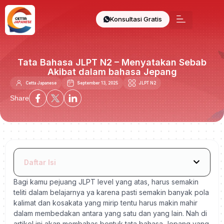
Konsultasi Gratis
Tata Bahasa JLPT N2 – Menyatakan Sebab
Akibat dalam bahasa Jepang
Cetta Japanese
September 13, 2025
JLPT N2
Share
Daftar Isi
Bagi kamu pejuang JLPT level yang atas, harus semakin
teliti dalam belajarnya ya karena pasti semakin banyak pola
kalimat dan kosakata yang mirip tentu harus makin mahir
dalam membedakan antara yang satu dan yang lain.
Nah di
artikel ini akan membahas bentuk tata bahasa Jepang yang