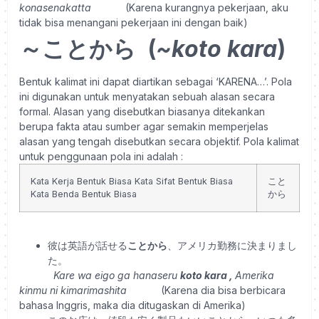
konasenakatta
(Karena kurangnya pekerjaan, aku
tidak bisa menangani pekerjaan ini dengan baik)
～ことから (
~koto kara
)
Bentuk kalimat ini dapat diartikan sebagai ‘KARENA…’. Pola
ini digunakan untuk menyatakan sebuah alasan secara
formal. Alasan yang disebutkan biasanya ditekankan
berupa fakta atau sumber agar semakin memperjelas
alasan yang tengah disebutkan secara objektif.
Pola kalimat
untuk penggunaan pola ini adalah :
Kata Kerja Bentuk Biasa
Kata Sifat Bentuk Biasa
こと
Kata Benda Bentuk Biasa
から
彼は英語が話せる
ことから
、アメリカ勤務に決まりまし
た。
Kare wa eigo ga hanaseru
koto kara
,
Amerika
kinmu ni kimarimashita
(Karena dia bisa berbicara
bahasa Inggris, maka dia ditugaskan di Amerika)