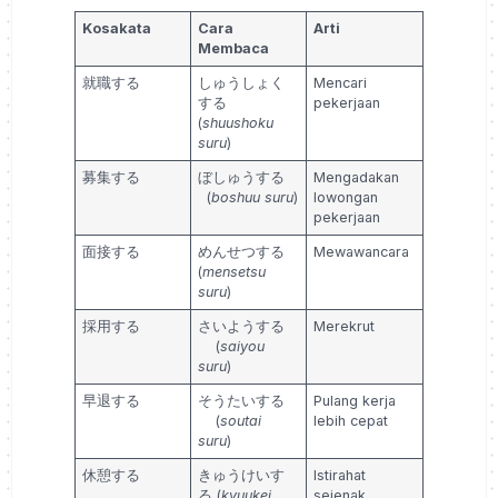
Kosakata
Cara
Arti
Membaca
就職する
しゅうしょく
Mencari
する
pekerjaan
(
shuushoku
suru
)
募集する
ぼしゅうする
Mengadakan
(
boshuu suru
)
lowongan
pekerjaan
面接する
めんせつする
Mewawancara
(
mensetsu
suru
)
採用する
さいようする
Merekrut
(
saiyou
suru
)
早退する
そうたいする
Pulang kerja
(
soutai
lebih cepat
suru
)
休憩する
きゅうけいす
Istirahat
る (
kyuukei
sejenak