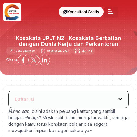
Konsultasi Gratis
Kosakata JPLT N2: Kosakata Berkaitan
dengan Dunia Kerja dan Perkantoran
Cetta Japanese
Agustus 26, 2025
JLPT N2
Share
Daftar Isi
Minna san
, disini adakah pejuang kantor yang sambil
belajar
nihongo
? Meski sulit dalam mengatur waktu, semoga
dengan kamu terus konsisten belajar bisa segera
mewujudkan impian ke negeri sakura ya~