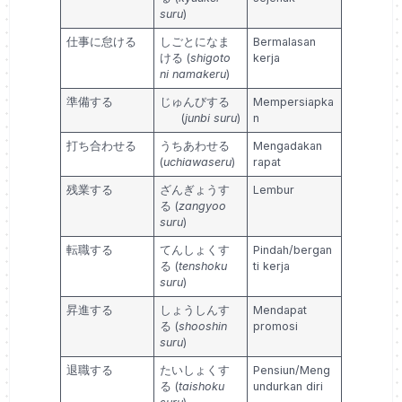
suru
)
仕事に怠ける
しごとになま
Bermalasan
ける (
shigoto
kerja
ni namakeru
)
準備する
じゅんびする
Mempersiapka
(
junbi suru
)
n
打ち合わせる
うちあわせる
Mengadakan
(
uchiawaseru
)
rapat
残業する
ざんぎょうす
Lembur
る (
zangyoo
suru
)
転職する
てんしょくす
Pindah/bergan
る (
tenshoku
ti kerja
suru
)
昇進する
しょうしんす
Mendapat
る (
shooshin
promosi
suru
)
退職する
たいしょくす
Pensiun/Meng
る (
taishoku
undurkan diri