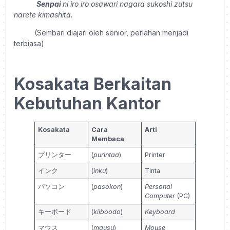
Senpai
ni iro iro osawari nagara sukoshi zutsu
narete kimashita.
(Sembari diajari oleh senior, perlahan menjadi
terbiasa)
Kosakata Berkaitan
Kebutuhan Kantor
Kosakata
Cara
Arti
Membaca
プリンター
(
purintaa
)
Printer
インク
(
inku
)
Tinta
パソコン
(
pasokon
)
Personal
Computer
(PC)
キーボード
(
kiiboodo
)
Keyboard
マウス
(
mausu
)
Mouse