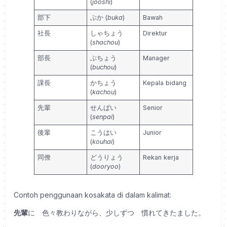
(
jooshi
)
部下
ぶか (
buka
)
Bawah
社長
しゃちょう
Direktur
(
shachou
)
部長
ぶちょう
Manager
(
buchou
)
課長
かちょう
Kepala bidang
(
kachou
)
先輩
せんぱい
Senior
(
senpai
)
後輩
こうはい
Junior
(
kouhai
)
同僚
どうりょう
Rekan kerja
(
dooryoo
)
Contoh penggunaan kosakata di dalam kalimat:
先輩
に 色々教わりながら、少しずつ 慣れてきたました。