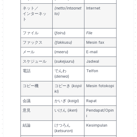
ネット／
(netto/intaanet
Internet
インターネッ
to)
ト
ファイル
(
fairu
)
File
ファックス
(fakkusu)
Mesin fax
メール
(
meeru
)
E-mail
スケジュール
(
sukejuuru
)
Jadwal
電話
でんわ
Telfon
(
denwa
)
コピー機
コピーき (
kopii
Mesin fotokopi
ki
)
会議
かいぎ (
kaigi
)
Rapat
意見
いけん (
iken
)
Pendapat/Opin
i
結論
けつろん
Kesimpulan
(
ketsuron
)