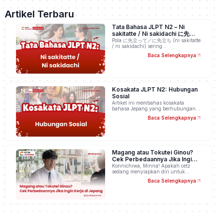
Artikel Terbaru
Tata Bahasa JLPT N2 – Ni
sakitatte / Ni sakidachi に先立っ
て／に先立ち
Pola に先立って／に先立ち (ni sakitatte
/ ni sakidachi) sering…
Baca Selengkapnya
Kosakata JLPT N2: Hubungan
Sosial
Artikel ini membahas kosakata
bahasa Jepang yang berhubungan…
Baca Selengkapnya
Magang atau Tokutei Ginou?
Cek Perbedaannya Jika Ingin
Kerja di Jepang
Konnichiwa, Minna! Apakah cetz
sedang menyiapkan diri untuk…
Baca Selengkapnya