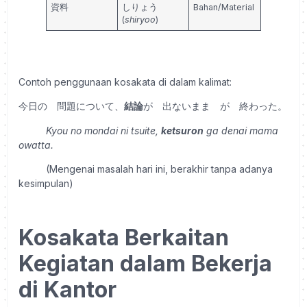
資料
しりょう
Bahan/Material
(
shiryoo
)
Contoh penggunaan kosakata di dalam kalimat:
今日の 問題について、
結論
が 出ないまま が 終わった。
Kyou no mondai ni tsuite,
ketsuron
ga denai mama
owatta.
(Mengenai masalah hari ini, berakhir tanpa adanya
kesimpulan)
Kosakata Berkaitan
Kegiatan dalam Bekerja
di Kantor